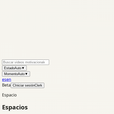
Estado
Auto
▼
Momento
Auto
▼
es
en
Beta
C
Iniciar sesión
Clerk
Espacio
Espacios