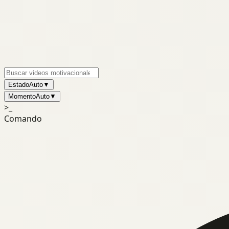
Estado
Auto
▼
Momento
Auto
▼
>_
Comando