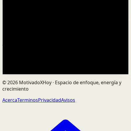
Munhoz | TEDxSão José do Rio Preto Women
T
TEDx Talks
•
7 ago
Em tempos marcados por crises, ansiedade e incertezas,
sonhar pode parecer um privilégio. Mas, e se sonhar for
justamente o primeiro passo para tra...
16
visualizaciones
Ver
→
Cargar más
©
2026
MotivadoXHoy ·
Espacio de enfoque, energía y
crecimiento
Acerca
Terminos
Privacidad
Avisos