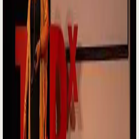
5:09
YouTube
Video estándar
Sesión profunda
Media
𝐓𝐨𝐦𝐚 𝐥𝐚𝐬 𝐝𝐞𝐜𝐢𝐬𝐢𝐨𝐧𝐞𝐬 𝐝𝐢𝐟í𝐜𝐢𝐥𝐞𝐬 - Poderoso Discurso
Motivacional
C
Chispa Motivation Español
•
7 ago
Subscríbete para más motivación. Nuevos videos
semanales. @chispamotivationespanol Las decisiones
difíciles son las que forjan el carácter. En es...
160
visualizaciones
Ver
→
▶
2:14
YouTube
Charla
Sesión profunda
Media