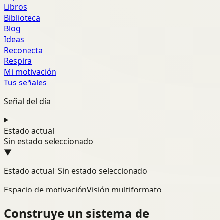
Libros
Biblioteca
Blog
Ideas
Reconecta
Respira
Mi motivación
Tus señales
Señal del día
Estado actual
Sin estado seleccionado
▼
Estado actual: Sin estado seleccionado
Espacio de motivación
Visión multiformato
Construye un sistema de