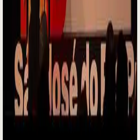
Quien tiene amigos no tiene necesidades,
crea tu network | Alex Pro en
@asiomasclaropodcast
C
César Lozano
•
7 ago
Las oportunidades más grandes no siempre llegan por
el dinero, sino por las personas correctas. Alex Pro
explica cómo construir relaciones de confi...
729
visualizaciones
Ver
→
▶
16:28
YouTube
Charla
Sesión profunda
Media
Sonhe, antes que o mundo acabe | Milena