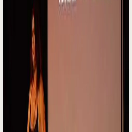
Ver
→
▶
16:00
YouTube
Charla
Sesión profunda
Media
Bioética y crisis humanitarias | Hernando
Augusto Clavijo | TEDxUniversidad El Bosque
T
TEDx Talks
•
7 ago
Crisis humanitarias, una perspectiva desde la bioética.
Denominador común, la vulnerabilidad. Hernando nos
muestra que la solidaridad y la compasi...
29
visualizaciones
Ver
→
▶