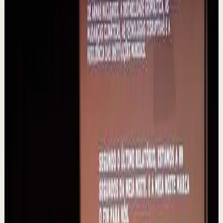
M
Mindalia
•
7 ago
🧠 Un polémico experimento plantea una posibilidad
fascinante: que la intención colectiva pudiera influir
incluso en resultados aparentemente aleat...
315
visualizaciones
Ver
→
▶
0:48
YouTube Shorts
Formato corto
Reset rápido
Alta
La consecuencia de una falta de desconexión.
#tevasamorir #huracandreyfus #diegodreyfus
D
DIEGO DREYFUS
•
7 ago
532
visualizaciones