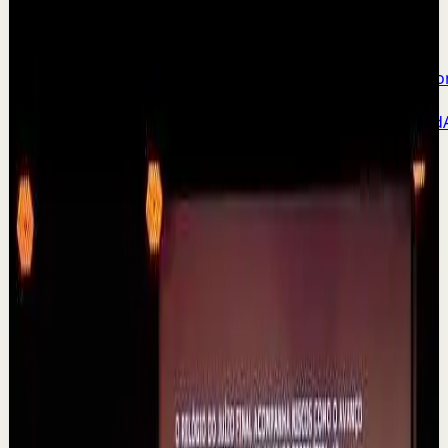
Videos activos
Todo
Accion
Recuperacion fisica
Compasion
Impulso de
confianza
Constancia
Creatividad
Sesión
profunda
Disciplina
Ejercicio
Crecimiento
Salud
Recuperacio
de
lesiones
Liderazgo
Aprendizaje
Vida
Amor
Sentido
Movilidad
matutina
Motivacion
Paz
Filosofia
Terapia
fisica
Proposito
Reset
rápido
Recuperación
Resiliencia
Confianza
personal
Entrenamiento deportivo
Exito
Tiempo
6 listos para ver
Exploración compacta
Grid cómodo
Grid compacto
Modo enfoque
▶
0:48
YouTube Shorts
Formato corto
Reset rápido
Alta
🧠 ¿Puede tu mente alterar la realidad?