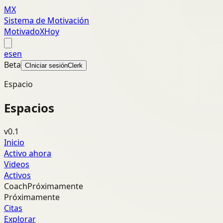
MX
Sistema de Motivación
MotivadoXHoy
es
en
Beta
C
Iniciar sesión
Clerk
Espacio
Espacios
v0.1
Inicio
Activo ahora
Videos
Activos
Coach
Próximamente
Próximamente
Citas
Explorar