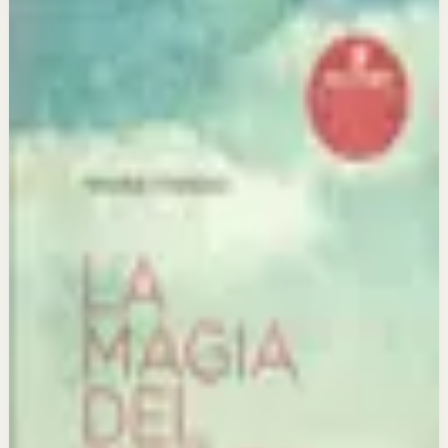
Estantería
Lecturas recomendadas ahora
Selección activa
Los 7 hábitos de la gente altamente efectiva
Stephen R. Covey
Este libro importa porque proporciona un marco
completo para transformar no solo cómo trabajas, sino
cómo piensas y te relacionas con los demás en todas las
áreas de tu vida.
Los cuatro acuerdos
Don Miguel Ruiz
Este libro importa porque ofrece una filosofía de vida
sencilla pero transformadora que te ayuda a superar el