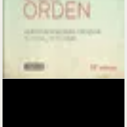
autoengaño, las limitaciones mentales y las relaciones
destructivas.
La magia del orden
Marie Kondo
Este libro importa porque el orden externo refleja y crea
orden interno; al simplificar tu entorno, liberas energía
mental para enfocarte en lo que realmente importa y te
motiva.
Ver biblioteca
Listo ahora
Explora lo que ya esta listo
Busca por necesidad, tiempo o tema sin entrar en un
feed ruidoso.