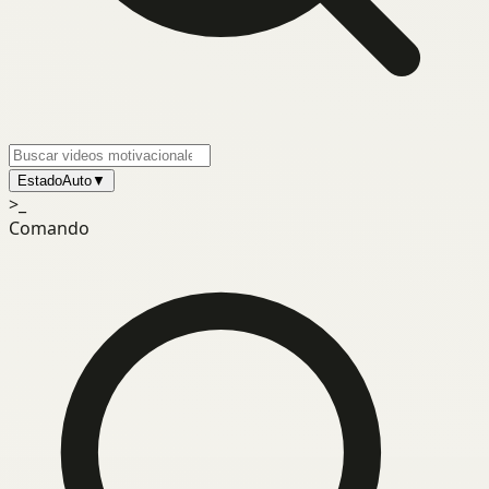
Estado
Auto
▼
>_
Comando