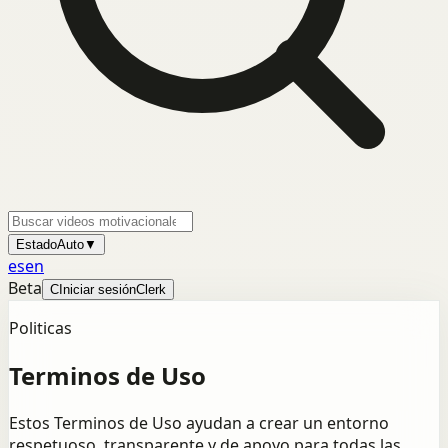
Estado
Auto
▼
es
en
Beta
C
Iniciar sesión
Clerk
Politicas
Terminos de Uso
Estos Terminos de Uso ayudan a crear un entorno
respetuoso, transparente y de apoyo para todas las