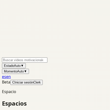
Estado
Auto
▼
Momento
Auto
▼
es
en
Beta
C
Iniciar sesión
Clerk
Espacio
Espacios