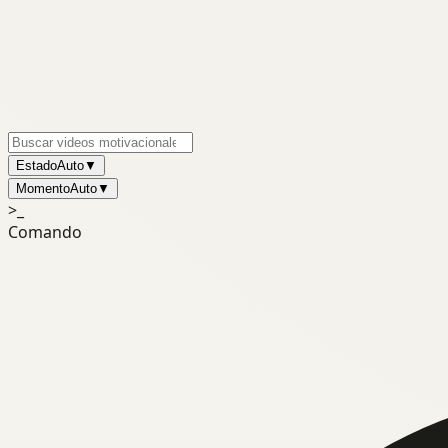
Estado
Auto
▼
Momento
Auto
▼
>_
Comando