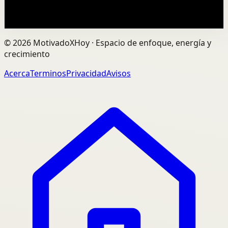
33.1K
visualizaciones
Ver
→
©
2026
MotivadoXHoy ·
Espacio de enfoque, energía y
crecimiento
Acerca
Terminos
Privacidad
Avisos