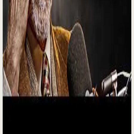
➡️Vídeo completo: https://www.youtube.com/watch?
v=yxAPT7q_5nw&t=2503s El ruido mental que a veces
nos acompaña puede bajar su volumen. Nos p...
33.4K
visualizaciones
Ver
→
▶
15:06
YouTube
Charla
Sesión profunda
Media
PARA CRECER, DEBES SUFRIR Jordan Peterson
M
Motiversity en Español
•
23 jul
Es hora de centrarte en ti mismo, liberar tu verdadero
potencial y volverte imparable. En este poderoso
discurso motivacional que transformará tu v...