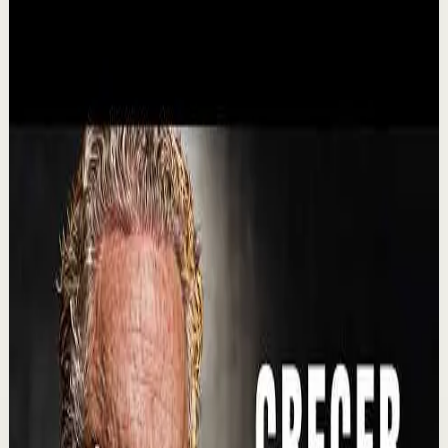
▶
1:50:49
YouTube
Video estándar
Sesión profunda
Media
Clase 4 | Tu Punto de No Regreso: Cómo
Sostener tu Nuevo Nivel Financiero
I
Ismael Cala
•
6 ago
🔴 Inscripciones abertas al Programa SPA - Sabio,
Prospero y Abundante: https://cala.academy/inscribete-
spa/ Llegar a un nuevo nivel financiero es...
73.6K
visualizaciones
Ver
→
▶
1:19