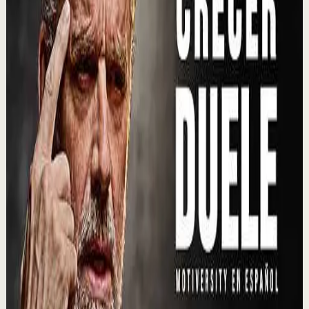
YouTube Shorts
Formato corto
Reset rápido
Alta
La frase metafísica más poderosa que existe
L
Lain Garcia Calvo
•
2 ago
74.5K
visualizaciones
Ver
→
▶
6:44
YouTube
Video estándar
Sesión profunda
Media
Cómo recuperar la calma cuando tu mente no
para | Mario Alonso Puig
M
Mario Alonso Puig - Oficial
•
30 jul