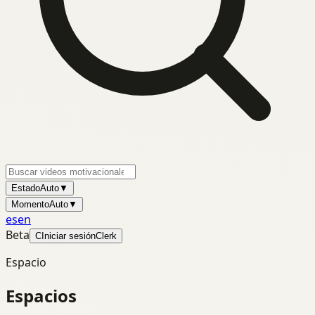
Estado
Auto
▼
Momento
Auto
▼
es
en
Beta
C
Iniciar sesión
Clerk
Espacio
Espacios