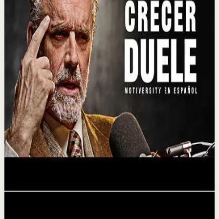
MOTIVERSITY - LO MEJOR DE MOTIVERSITY EN
2026 (HASTA AHORA) | 1 HORA DE
MOTIVACIÓN
6 ago
Recuperación
18 MINUTOS DE PURA DISCIPLINA
30 jul
Sesión profunda
PARA CRECER, DEBES SUFRIR Jordan Peterson
23 jul
Videos relacionados