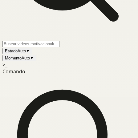
Estado
Auto
▼
Momento
Auto
▼
>_
Comando