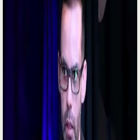
#tevasamorir #huracandreyfus #diegodreyfus
D
DIEGO DREYFUS
•
7 ago
532
visualizaciones
Ver
→
▶
5:09
YouTube
Video estándar
Sesión profunda
Media
𝐓𝐨𝐦𝐚 𝐥𝐚𝐬 𝐝𝐞𝐜𝐢𝐬𝐢𝐨𝐧𝐞𝐬 𝐝𝐢𝐟í𝐜𝐢𝐥𝐞𝐬 - Poderoso Discurso
Motivacional
C
Chispa Motivation Español
•
7 ago
Subscríbete para más motivación. Nuevos videos
semanales. @chispamotivationespanol Las decisiones
difíciles son las que forjan el carácter. En es...