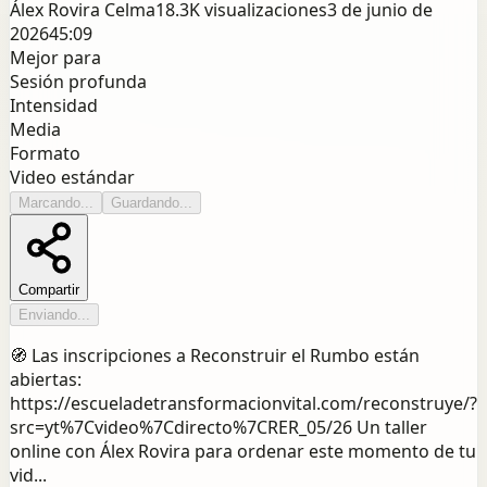
Álex Rovira Celma
18.3K
visualizaciones
3 de junio de
2026
45:09
Mejor para
Sesión profunda
Intensidad
Media
Formato
Video estándar
Marcando...
Guardando...
Compartir
Enviando...
🧭 Las inscripciones a Reconstruir el Rumbo están
abiertas:
https://escueladetransformacionvital.com/reconstruye/?
src=yt%7Cvideo%7Cdirecto%7CRER_05/26 Un taller
online con Álex Rovira para ordenar este momento de tu
vid...