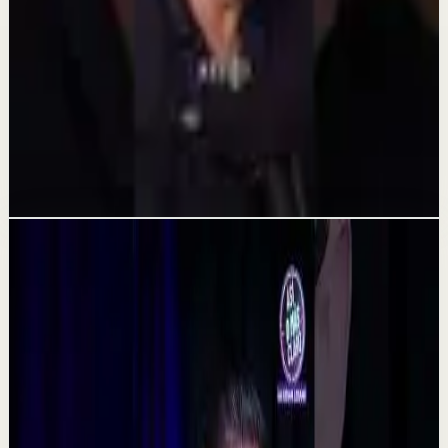
13 jul
Sesión profunda
¿Por qué sabes que tienes que cambiar pero
no lo haces?
8 jul
Videos relacionados
▶
0:48
YouTube Shorts
Formato corto
Reset rápido
Alta
La consecuencia de una falta de desconexión.