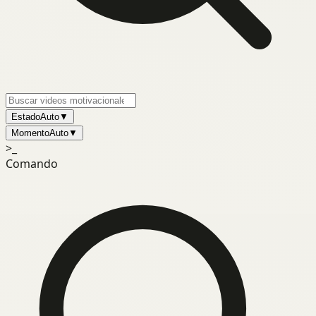
Estado
Auto
▼
Momento
Auto
▼
>_
Comando