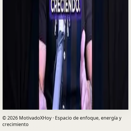
2:14
YouTube
Charla
Sesión profunda
Media
Quien tiene amigos no tiene necesidades,
crea tu network | Alex Pro en
@asiomasclaropodcast
C
César Lozano
•
7 ago
Las oportunidades más grandes no siempre llegan por
el dinero, sino por las personas correctas. Alex Pro
explica cómo construir relaciones de confi...
729
visualizaciones
Ver
→
©
2026
MotivadoXHoy ·
Espacio de enfoque, energía y
crecimiento