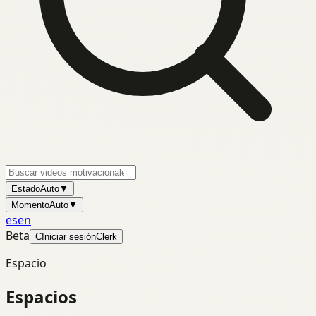
Estado
Auto
▼
Momento
Auto
▼
es
en
Beta
C
Iniciar sesión
Clerk
Espacio
Espacios