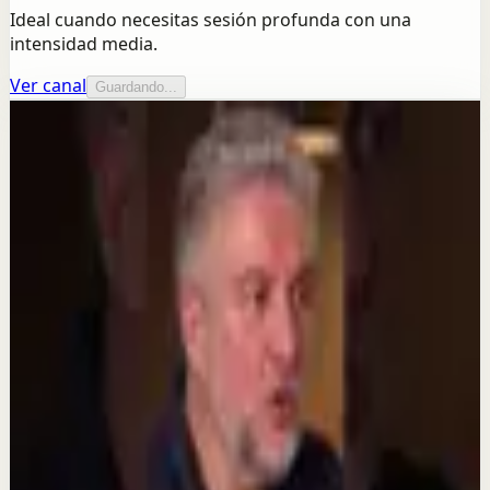
Ideal cuando necesitas sesión profunda con una
intensidad media.
Ver canal
Guardando...
Más de este canal
Álex Rovira Celma
Seguir explorando
Sesión profunda
Lo que viviste de niño sigue controlando tu
vida (aunque no lo sepas)
13 jul
Reset rápido
Lo que tus expectativas te roban cada día
#verdad #autoconocimiento