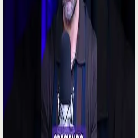
160
visualizaciones
Ver
→
▶
0:48
YouTube Shorts
Formato corto
Reset rápido
Alta
🧠 ¿Puede tu mente alterar la realidad?
M
Mindalia
•
7 ago
🧠 Un polémico experimento plantea una posibilidad
fascinante: que la intención colectiva pudiera influir
incluso en resultados aparentemente aleat...
315
visualizaciones
Ver
→
▶