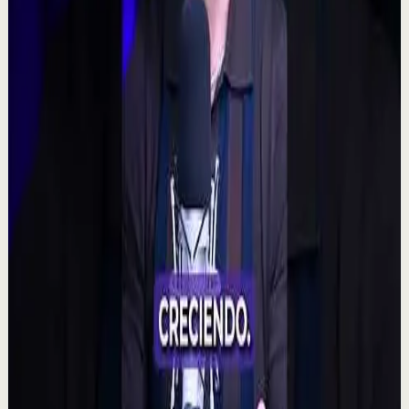
YouTube Shorts
Formato corto
Reset rápido
Alta
🧠 ¿Puede tu mente alterar la realidad?
M
Mindalia
•
7 ago
🧠 Un polémico experimento plantea una posibilidad
fascinante: que la intención colectiva pudiera influir
incluso en resultados aparentemente aleat...
315
visualizaciones
Ver
→
▶
2:14
YouTube
Charla
Sesión profunda
Media