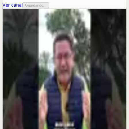
Ver canal
Guardando...
Más de este canal
Camilo Cruz University
Seguir explorando
Reset rápido
Cree en ti - Dr. Camilo Cruz
3 ago
Reset rápido
¡La mente es poderosa! Sigue este consejo del
Dr. Camilo Cruz
1 jul
Reset rápido