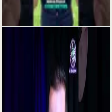
¿Sabías que no tener metas claras te estanca?
4 jun
Videos relacionados
▶
0:48
YouTube Shorts
Formato corto
Reset rápido
Alta
La consecuencia de una falta de desconexión.
#tevasamorir #huracandreyfus #diegodreyfus
D
DIEGO DREYFUS
•
7 ago
532
visualizaciones