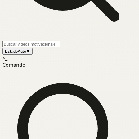
Estado
Auto
▼
>_
Comando