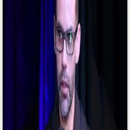
Ver
→
▶
5:09
YouTube
Video estándar
Sesión profunda
Media
𝐓𝐨𝐦𝐚 𝐥𝐚𝐬 𝐝𝐞𝐜𝐢𝐬𝐢𝐨𝐧𝐞𝐬 𝐝𝐢𝐟í𝐜𝐢𝐥𝐞𝐬 - Poderoso Discurso
Motivacional
C
Chispa Motivation Español
•
7 ago
Subscríbete para más motivación. Nuevos videos
semanales. @chispamotivationespanol Las decisiones
difíciles son las que forjan el carácter. En es...
160
visualizaciones
Ver
→
▶
0:48