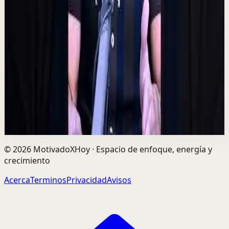
Quien tiene amigos no tiene necesidades,
crea tu network | Alex Pro en
@asiomasclaropodcast
C
César Lozano
•
7 ago
Las oportunidades más grandes no siempre llegan por
el dinero, sino por las personas correctas. Alex Pro
explica cómo construir relaciones de confi...
729
visualizaciones
Ver
→
©
2026
MotivadoXHoy ·
Espacio de enfoque, energía y
crecimiento
Acerca
Terminos
Privacidad
Avisos