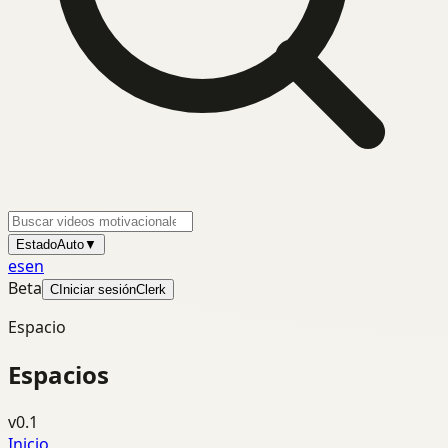
Estado
Auto
▼
es
en
Beta
C
Iniciar sesión
Clerk
Espacio
Espacios
v0.1
Inicio