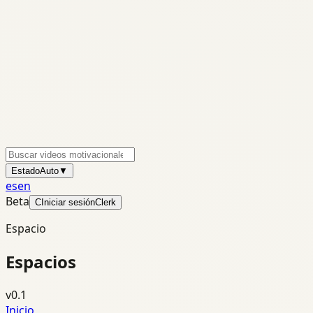
Estado
Auto
▼
es
en
Beta
C
Iniciar sesión
Clerk
Espacio
Espacios
v0.1
Inicio