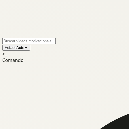
Estado
Auto
▼
>_
Comando