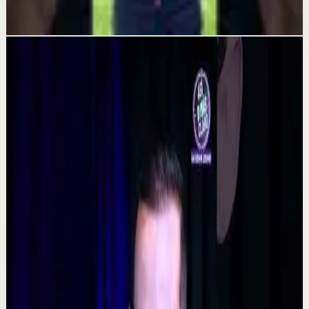
4 jun
Videos relacionados
▶
0:48
YouTube Shorts
Formato corto
Reset rápido
Alta
La consecuencia de una falta de desconexión.
#tevasamorir #huracandreyfus #diegodreyfus
D
DIEGO DREYFUS
•
7 ago
532
visualizaciones
Ver
→
▶