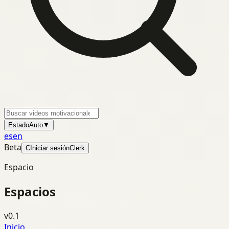
Estado
Auto
▼
es
en
Beta
C
Iniciar sesión
Clerk
Espacio
Espacios
v0.1
Inicio