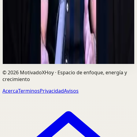
C
César Lozano
•
7 ago
Las oportunidades más grandes no siempre llegan por
el dinero, sino por las personas correctas. Alex Pro
explica cómo construir relaciones de confi...
729
visualizaciones
Ver
→
©
2026
MotivadoXHoy ·
Espacio de enfoque, energía y
crecimiento
Acerca
Terminos
Privacidad
Avisos