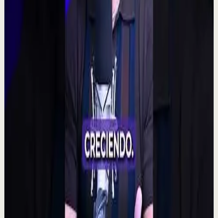
Reset rápido
Alta
🧠 ¿Puede tu mente alterar la realidad?
M
Mindalia
•
7 ago
🧠 Un polémico experimento plantea una posibilidad
fascinante: que la intención colectiva pudiera influir
incluso en resultados aparentemente aleat...
315
visualizaciones
Ver
→
▶
2:14
YouTube
Charla
Sesión profunda
Media
Quien tiene amigos no tiene necesidades,
crea tu network | Alex Pro en
@asiomasclaropodcast