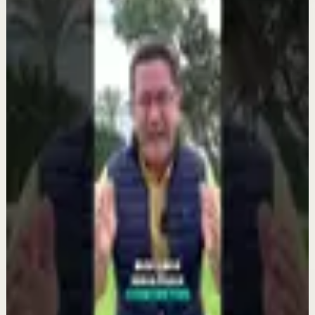
Más de este canal
Camilo Cruz University
Seguir explorando
Reset rápido
Cree en ti - Dr. Camilo Cruz
3 ago
Reset rápido
¡La mente es poderosa! Sigue este consejo del
Dr. Camilo Cruz
1 jul
Reset rápido
¿Sabías que no tener metas claras te estanca?