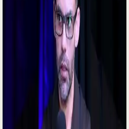
5:09
YouTube
Video estándar
Sesión profunda
Media
𝐓𝐨𝐦𝐚 𝐥𝐚𝐬 𝐝𝐞𝐜𝐢𝐬𝐢𝐨𝐧𝐞𝐬 𝐝𝐢𝐟í𝐜𝐢𝐥𝐞𝐬 - Poderoso Discurso
Motivacional
C
Chispa Motivation Español
•
7 ago
Subscríbete para más motivación. Nuevos videos
semanales. @chispamotivationespanol Las decisiones
difíciles son las que forjan el carácter. En es...
160
visualizaciones
Ver
→
▶
0:48
YouTube Shorts
Formato corto