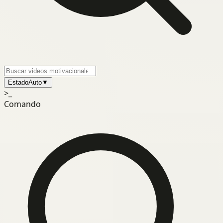
Estado
Auto
▼
>_
Comando