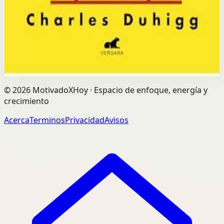
Selección afiliada
Construir Habitos Positivos
Abrir ficha
Comprar en Kobo
Divulgación: podemos ganar una comisión si compras
mediante este enlace.
©
2026
MotivadoXHoy ·
Espacio de enfoque, energía y
crecimiento
Acerca
Terminos
Privacidad
Avisos