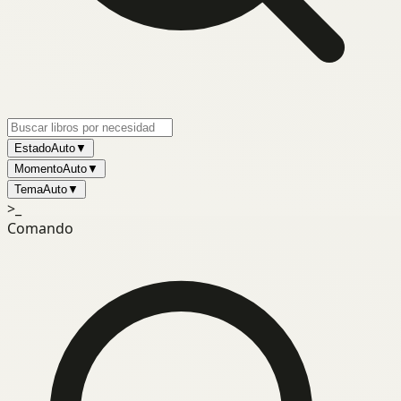
Estado
Auto
▼
Momento
Auto
▼
Tema
Auto
▼
>_
Comando