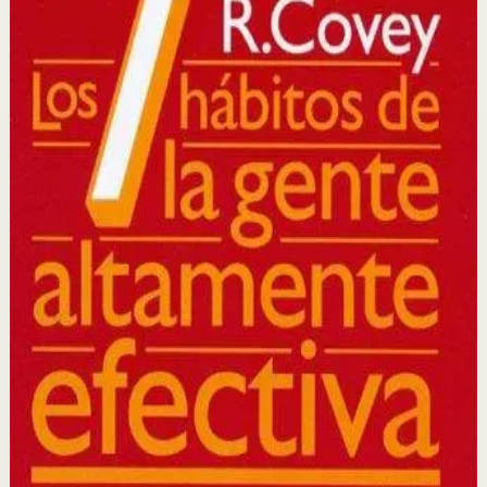
Un clásico de la literatura de autoayuda que presenta
siete principios atemporales para la efectividad personal
y profesional, basándose en la integridad, el carácter y
los principios éticos como fundamento del éxito.
Por qué importa
Este libro importa porque proporciona un marco
completo para transformar no solo cómo trabajas, sino
cómo piensas y te relacionas con los demás en todas las
áreas de tu vida.
Para quién es
Es para profesionales, líderes y cualquier persona que
quiera mejorar su efectividad personal, sus relaciones
interpersonales y su capacidad para lograr resultados
sostenibles.
Idea clave