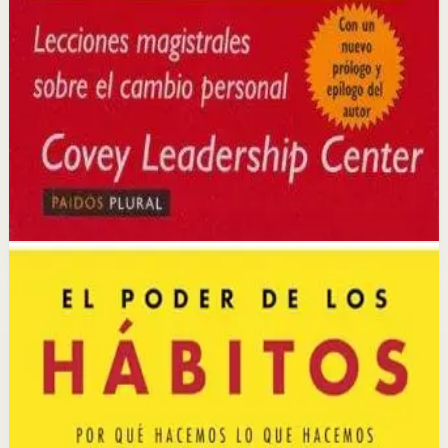
La idea central es que la verdadera efectividad surge del
carácter y los principios, no de técnicas superficiales;
cambiar los paradigmas internos es la base del cambio
externo.
Selección afiliada
Desarrollar Disciplina
Abrir ficha
Comprar en Kobo
Divulgación: podemos ganar una comisión si compras
mediante este enlace.
Hábitos
Neurociencia
El poder de los hábitos
Charles Duhigg
Duhigg explora la ciencia detrás de los hábitos,
explicando cómo se forman, cómo funcionan y cómo
pueden cambiarse. Combina investigación científica con