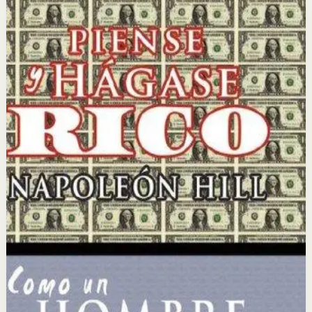
Piense y hágase rico
Napoleon Hill
Napoleon Hill analizó durante más de 20 años los
hábitos y pensamientos de los hombres más exitosos de
su época para identificar los principios universales del
éxito financiero y personal.
Por qué importa
Este libro importa porque revela los principios mentales
y emocionales que separan a las personas exitosas de
las demás, con una metodología clara y aplicable.
Para quién es
Es para emprendedores, vendedores y personas que
desean lograr la independencia financiera y alcanzar sus
metas profesionales y personales más ambiciosas.