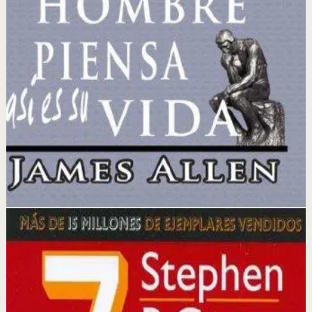
Idea clave
La idea central es que los pensamientos, cuando se
combinan con una fe definitiva y un deseo ardiente,
tienen el poder de convertirse en riqueza material y
éxito.
Selección afiliada
Lograr Exito Profesional
Abrir ficha
Comprar en Kobo
Divulgación: podemos ganar una comisión si compras
mediante este enlace.
Hábitos
Efectividad
Los 7 hábitos de la gente altamente
efectiva
Stephen R. Covey