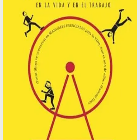
historias reales de personas, empresas y movimientos
sociales.
Por qué importa
Este libro importa porque revela el mecanismo oculto de
los hábitos y te da el conocimiento para reprogramarlos
intencionalmente, transformándote a ti mismo y a tu
entorno.
Para quién es
Es para personas que quieren entender por qué hacen
lo que hacen y cambiar sus comportamientos
automáticos para mejorar su salud, productividad y
relaciones.
Idea clave
La idea central es que todo hábito sigue un bucle: señal,
rutina y recompensa; y al identificar este ciclo, podemos
modificar cualquier hábito en nuestra vida.