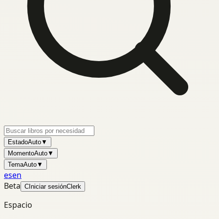
Estado
Auto
▼
Momento
Auto
▼
Tema
Auto
▼
es
en
Beta
C
Iniciar sesión
Clerk
Espacio