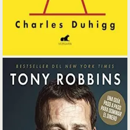
rutina y recompensa; y al identificar este ciclo, podemos
modificar cualquier hábito en nuestra vida.
Selección afiliada
Construir Habitos Positivos
Abrir ficha
Comprar en Kobo
Divulgación: podemos ganar una comisión si compras
mediante este enlace.
Finanzas Personales
Motivacion
Inquebrantable
Tony Robbins
Tony Robbins ofrece una guía práctica para lograr la
libertad financiera, desmintiendo los mitos de las
inversiones y presentando estrategias simples que
cualquier persona puede aplicar para construir riqueza
y seguridad económica.