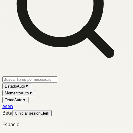
Estado
Auto
▼
Momento
Auto
▼
Tema
Auto
▼
es
en
Beta
C
Iniciar sesión
Clerk
Espacio