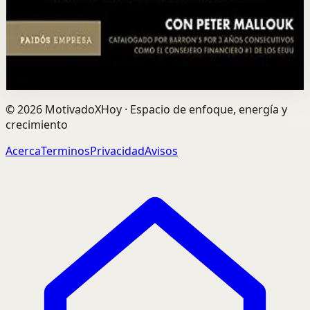
Abrir ficha
Comprar en Kobo
Divulgación: podemos ganar una comisión si compras
mediante este enlace.
©
2026
MotivadoXHoy ·
Espacio de enfoque, energía y
crecimiento
Acerca
Terminos
Privacidad
Avisos