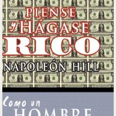
Piense y hágase rico
Napoleon Hill
Napoleon Hill analizó durante más de 20 años los
hábitos y pensamientos de los hombres más exitosos de
su época para identificar los principios universales del
éxito financiero y personal.
Por qué importa
Este libro importa porque revela los principios mentales
y emocionales que separan a las personas exitosas de
las demás, con una metodología clara y aplicable.
Para quién es
Es para emprendedores, vendedores y personas que
desean lograr la independencia financiera y alcanzar sus
metas profesionales y personales más ambiciosas.