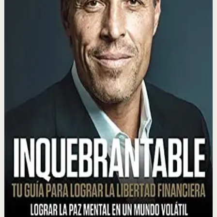
Por qué importa
Este libro importa porque demuestra que la libertad
financiera es alcanzable para cualquiera,
independientemente de su situación actual, con los
hábitos correctos y la mentalidad adecuada.
Para quién es
Es para personas que quieren tomar control de sus
finanzas personales, aprender a invertir
inteligentemente y construir un futuro económico
sólido sin necesidad de ser expertos.
Idea clave
La idea central es que con las reglas correctas y el
sistema adecuado, cualquier persona puede convertirse
en su propio gestor financiero y alcanzar la libertad
económica.
Selección afiliada
Lograr Libertad Financiera