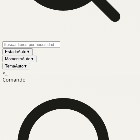
Estado
Auto
▼
Momento
Auto
▼
Tema
Auto
▼
>_
Comando