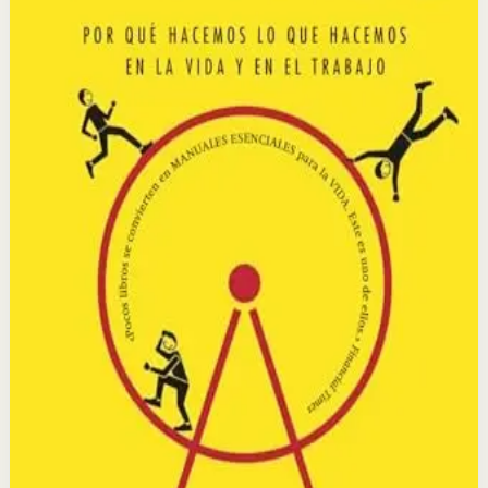
explicando cómo se forman, cómo funcionan y cómo
pueden cambiarse. Combina investigación científica con
historias reales de personas, empresas y movimientos
sociales.
Por qué importa
Este libro importa porque revela el mecanismo oculto de
los hábitos y te da el conocimiento para reprogramarlos
intencionalmente, transformándote a ti mismo y a tu
entorno.
Para quién es
Es para personas que quieren entender por qué hacen
lo que hacen y cambiar sus comportamientos
automáticos para mejorar su salud, productividad y
relaciones.
Idea clave
La idea central es que todo hábito sigue un bucle: señal,