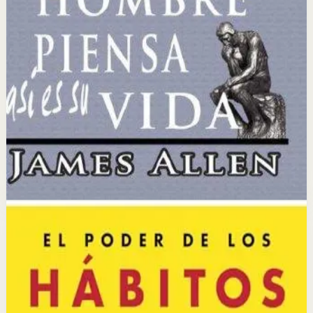
Idea clave
La idea central es que los pensamientos, cuando se
combinan con una fe definitiva y un deseo ardiente,
tienen el poder de convertirse en riqueza material y
éxito.
Selección afiliada
Lograr Exito Profesional
Abrir ficha
Comprar en Kobo
Divulgación: podemos ganar una comisión si compras
mediante este enlace.
Hábitos
Neurociencia
El poder de los hábitos
Charles Duhigg
Duhigg explora la ciencia detrás de los hábitos,