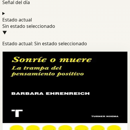
Señal del día
Estado actual
Sin estado seleccionado
▼
Estado actual: Sin estado seleccionado
Módulo de libros
Mentalidad
Realismo
Motivacion
Sonríe o muere
Barbara Ehrenreich
La autora analiza críticamente la cultura del