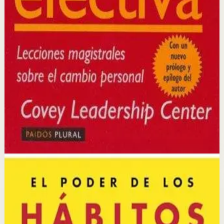
Idea clave
La idea central es que la verdadera efectividad surge del
carácter y los principios, no de técnicas superficiales;
cambiar los paradigmas internos es la base del cambio
externo.
Selección afiliada
Desarrollar Disciplina
Abrir ficha
Comprar en Kobo
Divulgación: podemos ganar una comisión si compras
mediante este enlace.
Hábitos
Neurociencia
El poder de los hábitos
Charles Duhigg