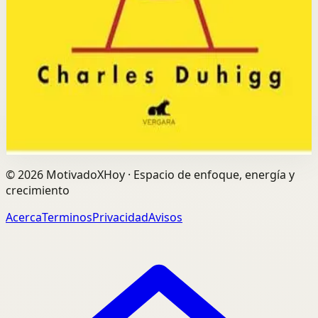
La idea central es que todo hábito sigue un bucle: señal,
rutina y recompensa; y al identificar este ciclo, podemos
modificar cualquier hábito en nuestra vida.
Selección afiliada
Construir Habitos Positivos
Abrir ficha
Comprar en Kobo
Divulgación: podemos ganar una comisión si compras
mediante este enlace.
©
2026
MotivadoXHoy ·
Espacio de enfoque, energía y
crecimiento
Acerca
Terminos
Privacidad
Avisos