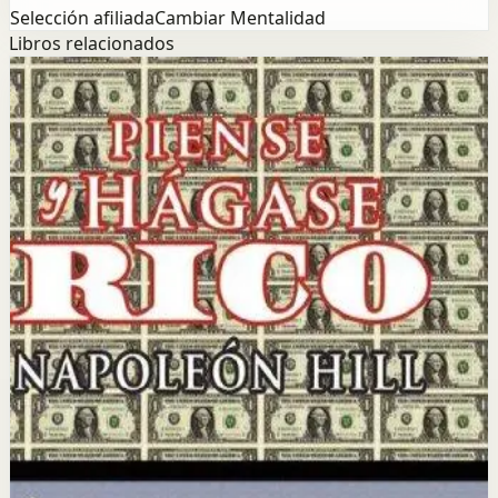
Selección afiliada
Cambiar Mentalidad
Libros relacionados
Exito
Mentalidad
Piense y hágase rico
Napoleon Hill
Napoleon Hill analizó durante más de 20 años los
hábitos y pensamientos de los hombres más exitosos de
su época para identificar los principios universales del
éxito financiero y personal.
Por qué importa
Este libro importa porque revela los principios mentales
y emocionales que separan a las personas exitosas de
las demás, con una metodología clara y aplicable.
Para quién es