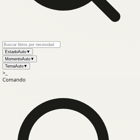
Estado
Auto
▼
Momento
Auto
▼
Tema
Auto
▼
>_
Comando