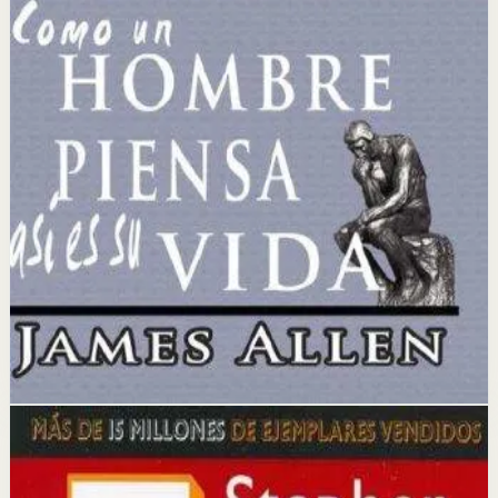
Es para emprendedores, vendedores y personas que
desean lograr la independencia financiera y alcanzar sus
metas profesionales y personales más ambiciosas.
Idea clave
La idea central es que los pensamientos, cuando se
combinan con una fe definitiva y un deseo ardiente,
tienen el poder de convertirse en riqueza material y
éxito.
Selección afiliada
Lograr Exito Profesional
Abrir ficha
Comprar en Kobo
Divulgación: podemos ganar una comisión si compras
mediante este enlace.
Hábitos
Efectividad
Los 7 hábitos de la gente altamente