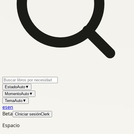
Estado
Auto
▼
Momento
Auto
▼
Tema
Auto
▼
es
en
Beta
C
Iniciar sesión
Clerk
Espacio