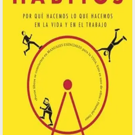
Duhigg explora la ciencia detrás de los hábitos,
explicando cómo se forman, cómo funcionan y cómo
pueden cambiarse. Combina investigación científica con
historias reales de personas, empresas y movimientos
sociales.
Por qué importa
Este libro importa porque revela el mecanismo oculto de
los hábitos y te da el conocimiento para reprogramarlos
intencionalmente, transformándote a ti mismo y a tu
entorno.
Para quién es
Es para personas que quieren entender por qué hacen
lo que hacen y cambiar sus comportamientos
automáticos para mejorar su salud, productividad y
relaciones.
Idea clave