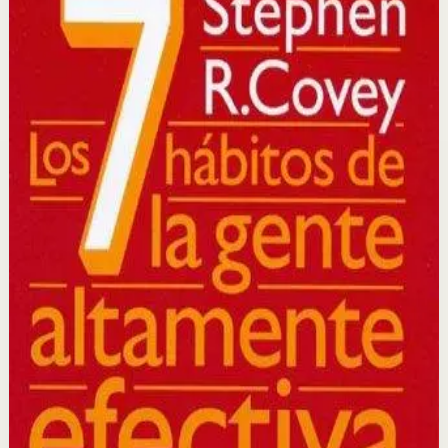
efectiva
Stephen R. Covey
Un clásico de la literatura de autoayuda que presenta
siete principios atemporales para la efectividad personal
y profesional, basándose en la integridad, el carácter y
los principios éticos como fundamento del éxito.
Por qué importa
Este libro importa porque proporciona un marco
completo para transformar no solo cómo trabajas, sino
cómo piensas y te relacionas con los demás en todas las
áreas de tu vida.
Para quién es
Es para profesionales, líderes y cualquier persona que
quiera mejorar su efectividad personal, sus relaciones
interpersonales y su capacidad para lograr resultados
sostenibles.