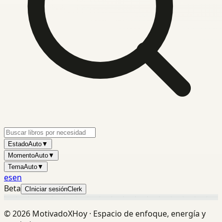
Estado
Auto
▼
Momento
Auto
▼
Tema
Auto
▼
es
en
Beta
C
Iniciar sesión
Clerk
©
2026
MotivadoXHoy ·
Espacio de enfoque, energía y