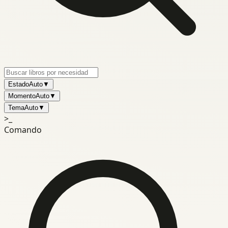
Estado
Auto
▼
Momento
Auto
▼
Tema
Auto
▼
>_
Comando