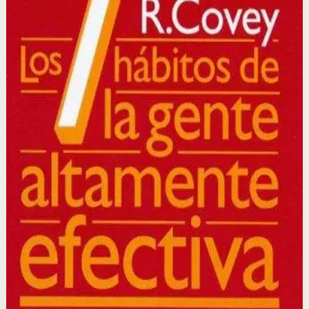
Un clásico de la literatura de autoayuda que presenta
siete principios atemporales para la efectividad personal
y profesional, basándose en la integridad, el carácter y
los principios éticos como fundamento del éxito.
Por qué importa
Este libro importa porque proporciona un marco
completo para transformar no solo cómo trabajas, sino
cómo piensas y te relacionas con los demás en todas las
áreas de tu vida.
Para quién es
Es para profesionales, líderes y cualquier persona que
quiera mejorar su efectividad personal, sus relaciones
interpersonales y su capacidad para lograr resultados
sostenibles.
Idea clave