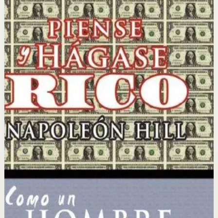
Piense y hágase rico
Napoleon Hill
Napoleon Hill analizó durante más de 20 años los
hábitos y pensamientos de los hombres más exitosos de
su época para identificar los principios universales del
éxito financiero y personal.
Por qué importa
Este libro importa porque revela los principios mentales
y emocionales que separan a las personas exitosas de
las demás, con una metodología clara y aplicable.
Para quién es
Es para emprendedores, vendedores y personas que
desean lograr la independencia financiera y alcanzar sus
metas profesionales y personales más ambiciosas.