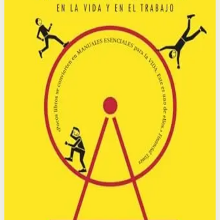
historias reales de personas, empresas y movimientos
sociales.
Por qué importa
Este libro importa porque revela el mecanismo oculto de
los hábitos y te da el conocimiento para reprogramarlos
intencionalmente, transformándote a ti mismo y a tu
entorno.
Para quién es
Es para personas que quieren entender por qué hacen
lo que hacen y cambiar sus comportamientos
automáticos para mejorar su salud, productividad y
relaciones.
Idea clave
La idea central es que todo hábito sigue un bucle: señal,
rutina y recompensa; y al identificar este ciclo, podemos
modificar cualquier hábito en nuestra vida.