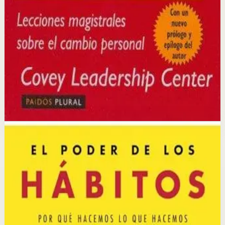
La idea central es que la verdadera efectividad surge del
carácter y los principios, no de técnicas superficiales;
cambiar los paradigmas internos es la base del cambio
externo.
Selección afiliada
Desarrollar Disciplina
Abrir ficha
Comprar en Kobo
Divulgación: podemos ganar una comisión si compras
mediante este enlace.
Hábitos
Neurociencia
El poder de los hábitos
Charles Duhigg
Duhigg explora la ciencia detrás de los hábitos,
explicando cómo se forman, cómo funcionan y cómo
pueden cambiarse. Combina investigación científica con