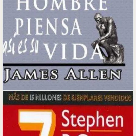
Idea clave
La idea central es que los pensamientos, cuando se
combinan con una fe definitiva y un deseo ardiente,
tienen el poder de convertirse en riqueza material y
éxito.
Selección afiliada
Lograr Exito Profesional
Abrir ficha
Comprar en Kobo
Divulgación: podemos ganar una comisión si compras
mediante este enlace.
Hábitos
Efectividad
Los 7 hábitos de la gente altamente
efectiva
Stephen R. Covey