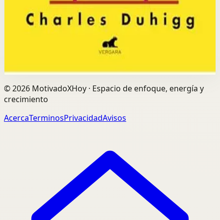
Selección afiliada
Construir Habitos Positivos
Abrir ficha
Comprar en Kobo
Divulgación: podemos ganar una comisión si compras
mediante este enlace.
©
2026
MotivadoXHoy ·
Espacio de enfoque, energía y
crecimiento
Acerca
Terminos
Privacidad
Avisos