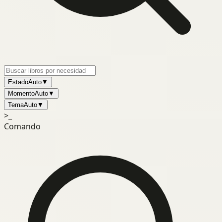
Estado
Auto
▼
Momento
Auto
▼
Tema
Auto
▼
>_
Comando