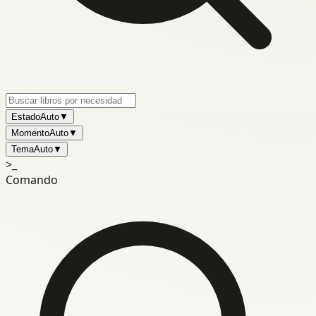
Estado
Auto
▼
Momento
Auto
▼
Tema
Auto
▼
>_
Comando