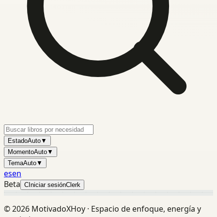
Estado
Auto
▼
Momento
Auto
▼
Tema
Auto
▼
es
en
Beta
C
Iniciar sesión
Clerk
©
2026
MotivadoXHoy ·
Espacio de enfoque, energía y