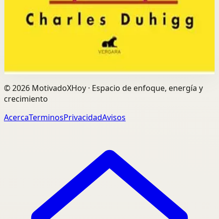
Selección afiliada
Construir Habitos Positivos
Abrir ficha
Comprar en Kobo
Divulgación: podemos ganar una comisión si compras
mediante este enlace.
©
2026
MotivadoXHoy ·
Espacio de enfoque, energía y
crecimiento
Acerca
Terminos
Privacidad
Avisos