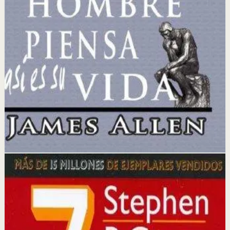
Idea clave
La idea central es que los pensamientos, cuando se
combinan con una fe definitiva y un deseo ardiente,
tienen el poder de convertirse en riqueza material y
éxito.
Selección afiliada
Lograr Exito Profesional
Abrir ficha
Comprar en Kobo
Divulgación: podemos ganar una comisión si compras
mediante este enlace.
Hábitos
Efectividad
Los 7 hábitos de la gente altamente
efectiva
Stephen R. Covey