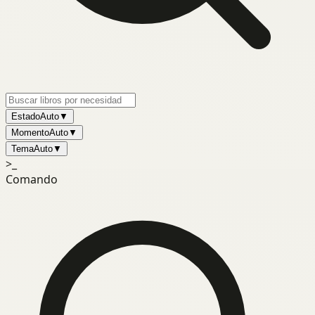
Estado
Auto
▼
Momento
Auto
▼
Tema
Auto
▼
>_
Comando