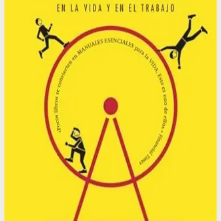
historias reales de personas, empresas y movimientos
sociales.
Por qué importa
Este libro importa porque revela el mecanismo oculto de
los hábitos y te da el conocimiento para reprogramarlos
intencionalmente, transformándote a ti mismo y a tu
entorno.
Para quién es
Es para personas que quieren entender por qué hacen
lo que hacen y cambiar sus comportamientos
automáticos para mejorar su salud, productividad y
relaciones.
Idea clave
La idea central es que todo hábito sigue un bucle: señal,
rutina y recompensa; y al identificar este ciclo, podemos
modificar cualquier hábito en nuestra vida.