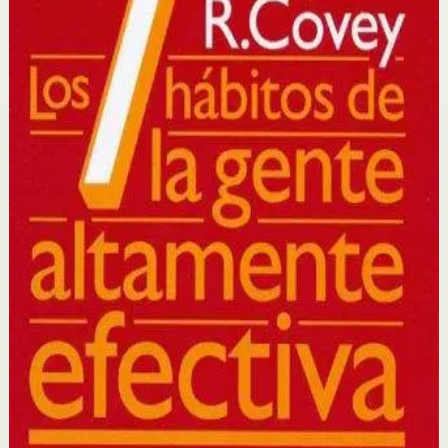
Un clásico de la literatura de autoayuda que presenta
siete principios atemporales para la efectividad personal
y profesional, basándose en la integridad, el carácter y
los principios éticos como fundamento del éxito.
Por qué importa
Este libro importa porque proporciona un marco
completo para transformar no solo cómo trabajas, sino
cómo piensas y te relacionas con los demás en todas las
áreas de tu vida.
Para quién es
Es para profesionales, líderes y cualquier persona que
quiera mejorar su efectividad personal, sus relaciones
interpersonales y su capacidad para lograr resultados
sostenibles.
Idea clave