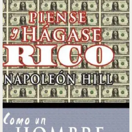
Piense y hágase rico
Napoleon Hill
Napoleon Hill analizó durante más de 20 años los
hábitos y pensamientos de los hombres más exitosos de
su época para identificar los principios universales del
éxito financiero y personal.
Por qué importa
Este libro importa porque revela los principios mentales
y emocionales que separan a las personas exitosas de
las demás, con una metodología clara y aplicable.
Para quién es
Es para emprendedores, vendedores y personas que
desean lograr la independencia financiera y alcanzar sus
metas profesionales y personales más ambiciosas.