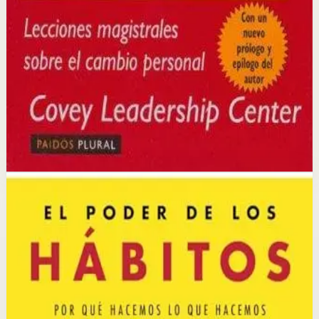
La idea central es que la verdadera efectividad surge del
carácter y los principios, no de técnicas superficiales;
cambiar los paradigmas internos es la base del cambio
externo.
Selección afiliada
Desarrollar Disciplina
Abrir ficha
Comprar en Kobo
Divulgación: podemos ganar una comisión si compras
mediante este enlace.
Hábitos
Neurociencia
El poder de los hábitos
Charles Duhigg
Duhigg explora la ciencia detrás de los hábitos,
explicando cómo se forman, cómo funcionan y cómo
pueden cambiarse. Combina investigación científica con