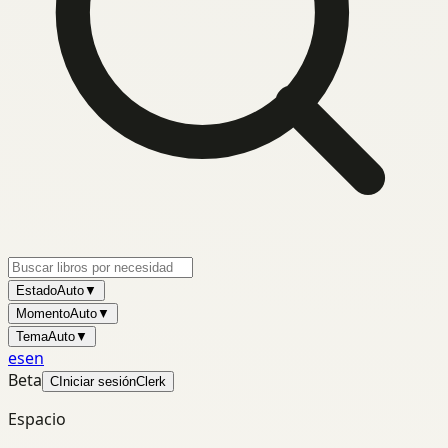
Estado
Auto
▼
Momento
Auto
▼
Tema
Auto
▼
es
en
Beta
C
Iniciar sesión
Clerk
Espacio