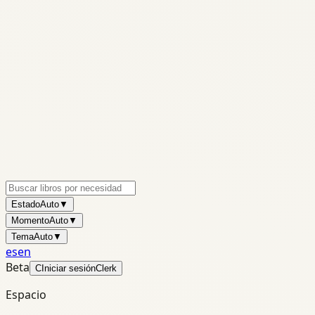
Estado
Auto
▼
Momento
Auto
▼
Tema
Auto
▼
es
en
Beta
C
Iniciar sesión
Clerk
Espacio