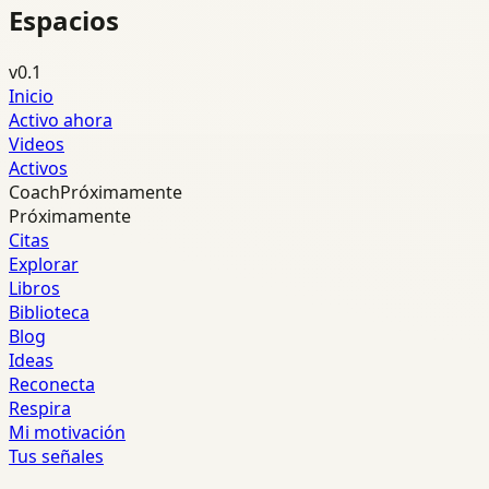
Espacios
v0.1
Inicio
Activo ahora
Videos
Activos
Coach
Próximamente
Próximamente
Citas
Explorar
Libros
Biblioteca
Blog
Ideas
Reconecta
Respira
Mi motivación
Tus señales