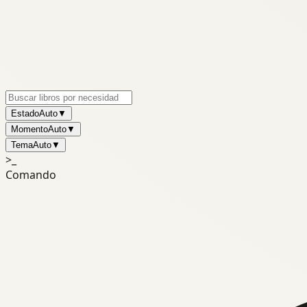
Estado
Auto
▼
Momento
Auto
▼
Tema
Auto
▼
>_
Comando