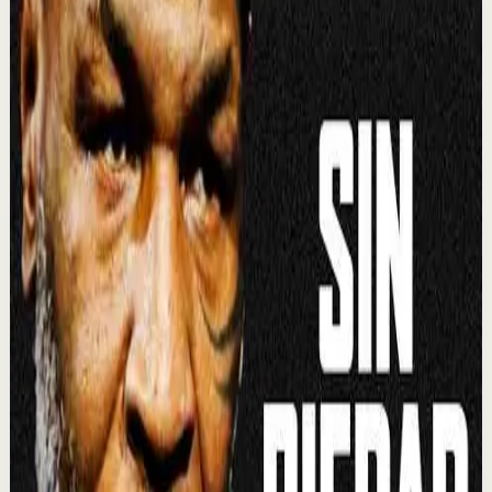
es tu responsabilidad. Porque es hora de convertirte en
el hombre que quieres ser. Matthew ...
512.5K
visualizaciones
Ver
→
▶
1:57
YouTube
Video estándar
Sesión profunda
Media
Lo que no se mueve, se oxida. Yokoi Kenji
Y
Yokoi Kenji Diaz
•
7 jul
27.1K
visualizaciones
Ver
→
▶
1:09
YouTube Shorts
Formato corto