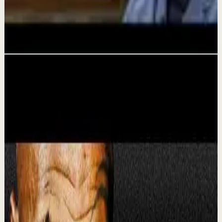
No hay oportunidades/ YOKOI KENJI
24 jul
Videos relacionados
▶
20:17
YouTube
Charla
Sesión profunda
Media
ES HORA DE MADURAR | Matthew
McConaughey
M
Motiversity en Español
•
16 jul
Deja de buscar excusas. Mírate al espejo y reconoce que