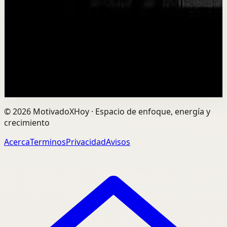
M
Motiversity en Español
•
2 jul
¡MENTALIDAD DESPIADADA! ¡Niégate a perder y dalo
todo, y al final triunfarás! Este es un nuevo discurso
motivacional con el inigualable Mike Tyson....
63.0K
visualizaciones
Ver
→
©
2026
MotivadoXHoy ·
Espacio de enfoque, energía y
crecimiento
Acerca
Terminos
Privacidad
Avisos