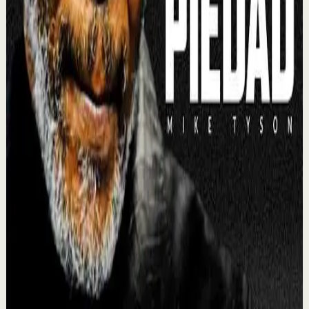
Reset rápido
Alta
Aceptar no es rendirse
M
Mario Alonso Puig - Oficial
•
6 jul
Aceptar una situación no significa renunciar a cambiarla.
La aceptación te permite dejar de luchar contra la
realidad para centrar toda tu energía...
234.4K
visualizaciones
Ver
→
▶
8:36
YouTube
Charla
Sesión profunda
Media
MENTALIDAD DESPIADADA | Mike Tyson