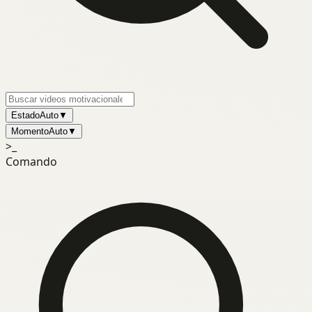
Estado
Auto
▼
Momento
Auto
▼
>_
Comando