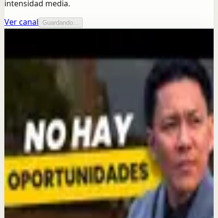
intensidad media.
Ver canal
Guardando...
Más de este canal
Yokoi Kenji Diaz
Seguir explorando
Reset rápido
Como lo supieron?
2 ago
Reset rápido
Objetos que narran historias/ YOKOI KENJI
30 jul
Sesión profunda