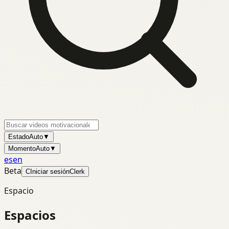
Estado
Auto
▼
Momento
Auto
▼
es
en
Beta
C
Iniciar sesión
Clerk
Espacio
Espacios