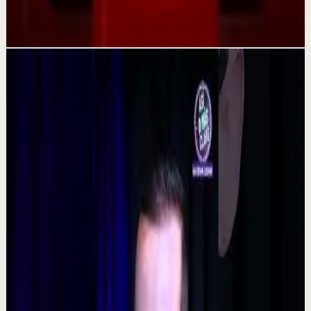
9 jul
Videos relacionados
▶
0:48
YouTube Shorts
Formato corto
Reset rápido
Alta
La consecuencia de una falta de desconexión.
#tevasamorir #huracandreyfus #diegodreyfus
D
DIEGO DREYFUS
•
7 ago
532
visualizaciones
Ver
→