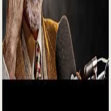
¿Quieres cambiar tu realidad, pero no sabes por dónde
empezar? Yokoi Kenji comparte 5 pasos clave para
transformar tu vida con disciplina y consta...
13.1K
visualizaciones
Ver
→
▶
15:06
YouTube
Charla
Sesión profunda
Media
PARA CRECER, DEBES SUFRIR Jordan Peterson
M
Motiversity en Español
•
23 jul
Es hora de centrarte en ti mismo, liberar tu verdadero
potencial y volverte imparable. En este poderoso
discurso motivacional que transformará tu v...