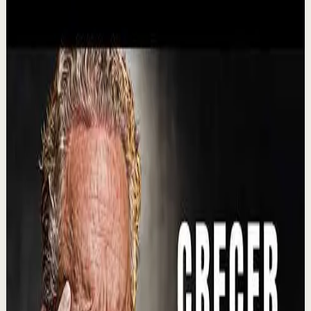
YouTube
Video estándar
Sesión profunda
Media
Clase 4 | Tu Punto de No Regreso: Cómo
Sostener tu Nuevo Nivel Financiero
I
Ismael Cala
•
6 ago
🔴 Inscripciones abertas al Programa SPA - Sabio,
Prospero y Abundante: https://cala.academy/inscribete-
spa/ Llegar a un nuevo nivel financiero es...
73.6K
visualizaciones
Ver
→
▶
17:39
YouTube
Charla
Recuperación
Suave