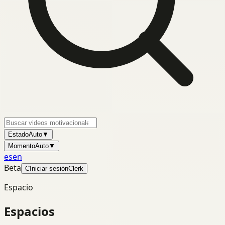
Estado
Auto
▼
Momento
Auto
▼
es
en
Beta
C
Iniciar sesión
Clerk
Espacio
Espacios