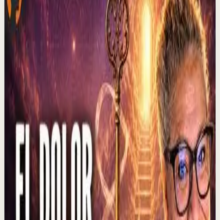
canal para que no te pierdas ninguno de mis estrenos. Si
ya me sigues recuerda activar la c...
228
visualizaciones
Ver
→
▶
2:37
YouTube
Charla
Sesión profunda
Media
El que muestra hambre no come... | Alex Pro
en @asiomasclaropodcast con César Lozano
C
César Lozano
•
6 ago
En los negocios, controlar las emociones puede ser tan
importante como tener una buena idea. Alex Pro revela
una lección que aprendió al negociar s...