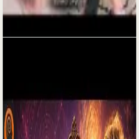
YO SENTÍ LA MUERTE... y eso me ayudó a
perdonar a mi padre | David Leyton
5 ago
Videos relacionados
▶
30:10
YouTube
Video estándar
Sesión profunda
Media
Por qué dejan de creer en mi | Por el Placer
de Vivir con César Lozano
C
César Lozano
•
6 ago
No te olvides de darle ME GUSTA a este video y sigue mi