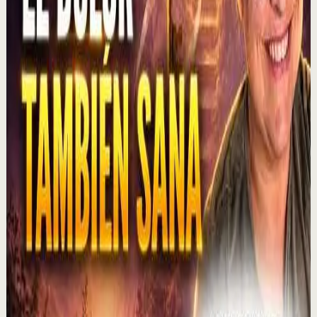
1.3K
visualizaciones
Ver
→
▶
1:01:47
YouTube
Charla
Recuperación
Suave
MOTIVERSITY - LO MEJOR DE MOTIVERSITY EN
2026 (HASTA AHORA) | 1 HORA DE
MOTIVACIÓN
M
Motiversity en Español
•
6 ago
¡Lo MEJOR de 2026 hasta ahora! En este potente vídeo
motivacional de una hora, compartimos algunos de
nuestros vídeos favoritos de 2026. ¿Cuál es t...
3.1K
visualizaciones
Ver
→