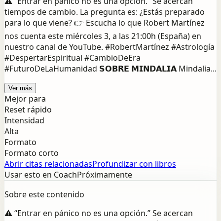
⚠️ “Entrar en pánico no es una opción.” Se acercan
tiempos de cambio. La pregunta es: ¿Estás preparado
para lo que viene? 👉 Escucha lo que Robert Martínez
nos cuenta este miércoles 3, a las 21:00h (España) en
nuestro canal de YouTube. #RobertMartínez #Astrología
#DespertarEspiritual #CambioDeEra
#FuturoDeLaHumanidad 𝗦𝗢𝗕𝗥𝗘 𝗠𝗜𝗡𝗗𝗔𝗟𝗜𝗔 Mindalia...
Ver más
Mejor para
Reset rápido
Intensidad
Alta
Formato
Formato corto
Abrir citas relacionadas
Profundizar con libros
Usar esto en Coach
Próximamente
Sobre este contenido
⚠️ “Entrar en pánico no es una opción.” Se acercan