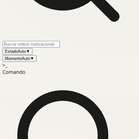
Estado
Auto
▼
Momento
Auto
▼
>_
Comando