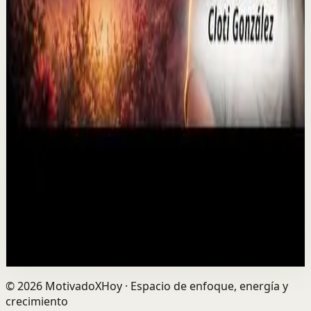
▶
P0D
YouTube
Video estándar
Sesión profunda
Media
El duelo puede abrir una puerta que nunca
imaginaste
M
Mindalia
•
6 ago
¿Puede el duelo convertirse en una oportunidad de
transformación? Perder a un ser querido puede
rompernos por dentro, pero también abrir el camino ...
0
visualizaciones
Ver
→
©
2026
MotivadoXHoy ·
Espacio de enfoque, energía y
crecimiento