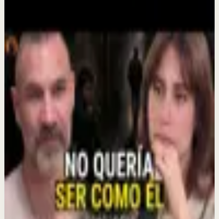
Más de este canal
Mindalia
Seguir explorando
Sesión profunda
El duelo puede abrir una puerta que nunca
imaginaste
6 ago
Sesión profunda
¿Qué ocurrirá durante el GRAN PORTAL del
Eclipse Solar? | MENSAJE PLEYADIANO
6 ago
Sesión profunda