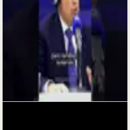
para | Mario Alonso Puig
30 jul
Reset rápido
La distracción está dañando tu cerebro
20 jul
Reset rápido
Hemos entrenado mucho la mente… y
olvidado el corazón
18 jul
Videos relacionados
▶