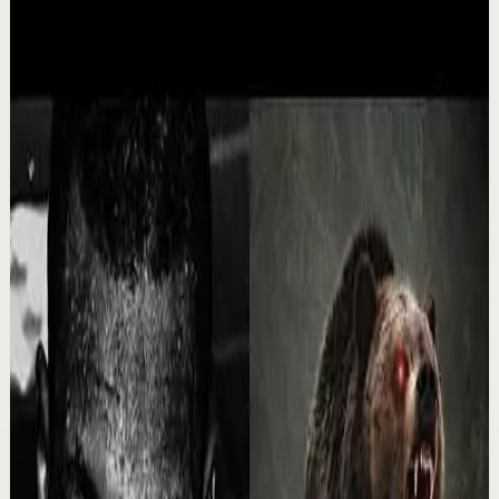
1:50:49
YouTube
Video estándar
Sesión profunda
Media
Clase 4 | Tu Punto de No Regreso: Cómo
Sostener tu Nuevo Nivel Financiero
I
Ismael Cala
•
6 ago
🔴 Inscripciones abertas al Programa SPA - Sabio,
Prospero y Abundante: https://cala.academy/inscribete-
spa/ Llegar a un nuevo nivel financiero es...
73.6K
visualizaciones
Ver
→
▶
1:19
YouTube Shorts
Formato corto