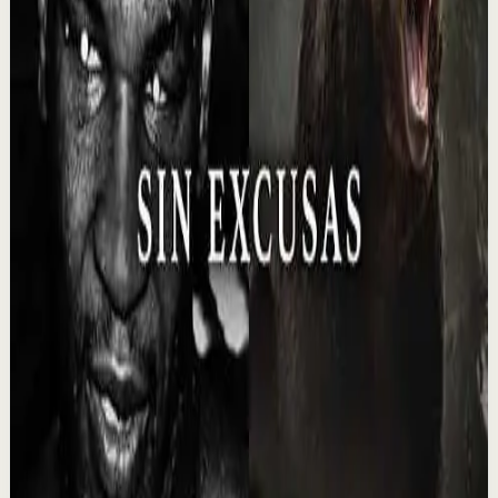
Reset rápido
Alta
La frase metafísica más poderosa que existe
L
Lain Garcia Calvo
•
2 ago
74.5K
visualizaciones
Ver
→
▶
6:44
YouTube
Video estándar
Sesión profunda
Media
Cómo recuperar la calma cuando tu mente no
para | Mario Alonso Puig
M
Mario Alonso Puig - Oficial
•
30 jul
➡️Vídeo completo: https://www.youtube.com/watch?