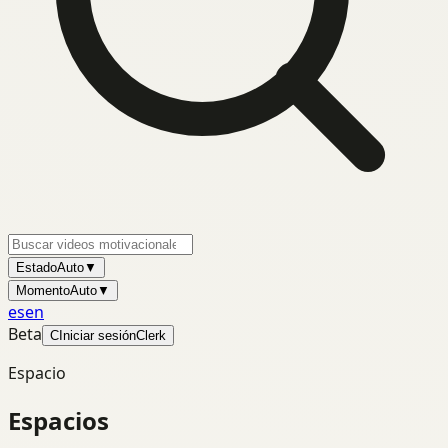
Estado
Auto
▼
Momento
Auto
▼
es
en
Beta
C
Iniciar sesión
Clerk
Espacio
Espacios