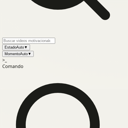
Estado
Auto
▼
Momento
Auto
▼
>_
Comando