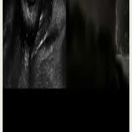
v=yxAPT7q_5nw&t=2503s El ruido mental que a veces
nos acompaña puede bajar su volumen. Nos p...
33.4K
visualizaciones
Ver
→
▶
17:39
YouTube
Charla
Recuperación
Suave
18 MINUTOS DE PURA DISCIPLINA
M
Motiversity en Español
•
30 jul
18 minutos de pura testosterona. Una de las
recopilaciones de discursos motivacionales más
impactantes del año hasta ahora. Editado por
Motiversity...
15.5K
visualizaciones