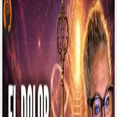
C
César Lozano
•
6 ago
No te olvides de darle ME GUSTA a este video y sigue mi
canal para que no te pierdas ninguno de mis estrenos. Si
ya me sigues recuerda activar la c...
228
visualizaciones
Ver
→
▶
2:37
YouTube
Charla
Sesión profunda
Media
El que muestra hambre no come... | Alex Pro
en @asiomasclaropodcast con César Lozano
C
César Lozano
•
6 ago
En los negocios, controlar las emociones puede ser tan