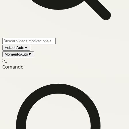
Estado
Auto
▼
Momento
Auto
▼
>_
Comando