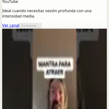
YouTube
Ideal cuando necesitas sesión profunda con una
intensidad media.
Ver canal
Guardando...
Más de este canal
Lain Garcia Calvo
Seguir explorando
Sesión profunda
Cómo usé Las Siestas Para Manifestar
Abundancia, Éxito y Prosperidad
5 ago
Reset rápido