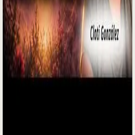
3.1K
visualizaciones
Ver
→
▶
P0D
YouTube
Video estándar
Sesión profunda
Media
El duelo puede abrir una puerta que nunca
imaginaste
M
Mindalia
•
6 ago
¿Puede el duelo convertirse en una oportunidad de
transformación? Perder a un ser querido puede
rompernos por dentro, pero también abrir el camino ...
0
visualizaciones
Ver
→