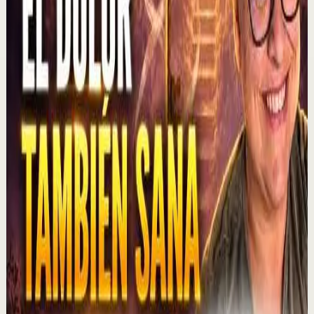
importante como tener una buena idea. Alex Pro revela
una lección que aprendió al negociar s...
1.3K
visualizaciones
Ver
→
▶
1:01:47
YouTube
Charla
Recuperación
Suave
MOTIVERSITY - LO MEJOR DE MOTIVERSITY EN
2026 (HASTA AHORA) | 1 HORA DE
MOTIVACIÓN
M
Motiversity en Español
•
6 ago
¡Lo MEJOR de 2026 hasta ahora! En este potente vídeo
motivacional de una hora, compartimos algunos de
nuestros vídeos favoritos de 2026. ¿Cuál es t...