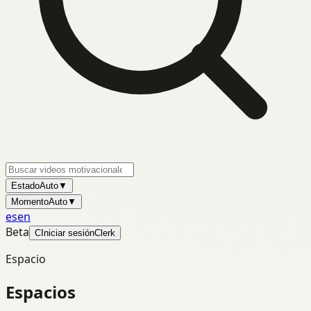
Estado
Auto
▼
Momento
Auto
▼
es
en
Beta
C
Iniciar sesión
Clerk
Espacio
Espacios