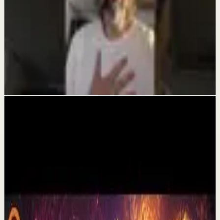
Universo muéstrame
2 ago
Reset rápido
Mantra para ATRAER
2 ago
Videos relacionados
▶
30:10
YouTube
Video estándar
Sesión profunda
Media
Por qué dejan de creer en mi | Por el Placer
de Vivir con César Lozano