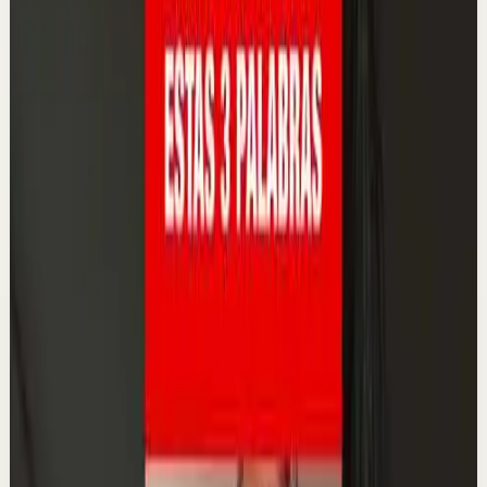
7.1K
visualizaciones
Ver
→
▶
0:48
YouTube Shorts
Formato corto
Reset rápido
Alta
Solo Repite Estas Dos Palabras Antes De
Dormir
L
Lain Garcia Calvo
•
18 may
Mira el vídeo completo aquí 👉
https://youtu.be/U8lcNNB75bY?is=0Upe8RRoMtrd60Fh
Únete a la lista de espera de mi MENTORÍA PRIVADA DE
3 MESES 👉 ht...
6.3K
visualizaciones