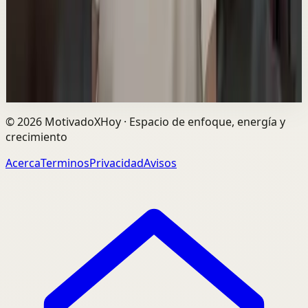
https://youtu.be/P2BJCpVE2-0?is=g2qiRj-2KtwgTW-M
Únete a la lista de espera de mi MENTORÍA PRIVADA DE
3 MESES 👉 ht...
65.2K
visualizaciones
Ver
→
©
2026
MotivadoXHoy ·
Espacio de enfoque, energía y
crecimiento
Acerca
Terminos
Privacidad
Avisos