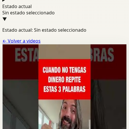
Estado actual
Sin estado seleccionado
▼
Estado actual: Sin estado seleccionado
←
Volver a videos
Canal
Lain Garcia Calvo
Una pagina dedicada a videos de motivacion de Lain
Garcia Calvo.
YOUTUBE SHORTS
10
videos
Reciente
24 jun
Video mas popular
0:51