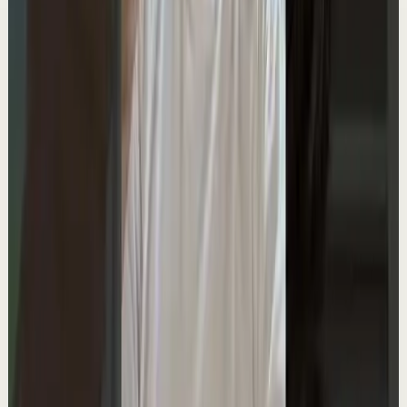
Vamos a poner a prueba esta técnica para
manifestar dinero 💸
L
Lain Garcia Calvo
•
16 may
Mira el video completo aquí 👉
https://youtu.be/40f1HBVEjCE?is=Wcy1W_4CblshVqrF
32.1K
visualizaciones
Ver
→
▶
23:00
YouTube
Video estándar
Sesión profunda
Media
PROGRAMA TU MENTE DE ESTA FORMA — Y la
Realidad Comienza a Responder | Jose Silva
L
Lain Garcia Calvo
•
15 may