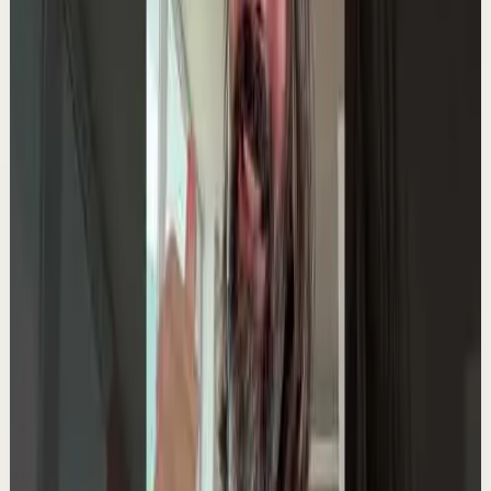
Ver
→
▶
18:18
YouTube
Video estándar
Sesión profunda
Media
Una Vez Desbloqueas Tu Tercer Ojo, La
Realidad Será Tuya (método antiguo)
L
Lain Garcia Calvo
•
17 may
Si este vídeo ha resonado contigo… no es casualidad.
Llevo años ayudando a personas a transformar su
mentalidad, sus resultados y su vida a través...
14.6K
visualizaciones
Ver
→
▶
28:55
YouTube
Video estándar