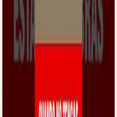
L
Lain Garcia Calvo
•
24 jun
David pasó de no llegar a fin de mes y sentir que no se
realizaba en su propósito a ganar 1.000.000 de euros al
año con su propósito de vida. En e...
1.5K
visualizaciones
Ver
→
▶
28:06
YouTube
Video estándar
Sesión profunda
Media
Jesús Reveló Este Secreto… y Nadie Lo
Entendió
L
Lain Garcia Calvo
•
29 may