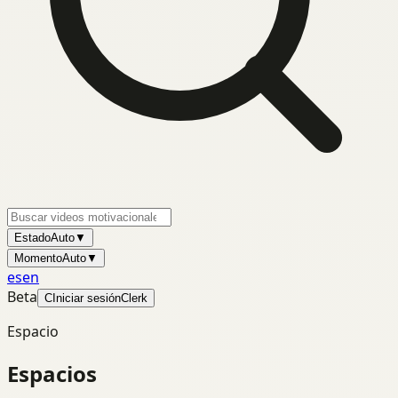
Estado
Auto
▼
Momento
Auto
▼
es
en
Beta
C
Iniciar sesión
Clerk
Espacio
Espacios