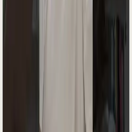
Si este vídeo ha resonado contigo… no es casualidad.
Llevo años ayudando a personas a transformar su
mentalidad, sus resultados y su vida a través...
12.0K
visualizaciones
Ver
→
▶
0:51
YouTube Shorts
Formato corto
Reset rápido
Alta
LEY DE LA ATRACCIÓN: CÓMO ATRAER EL
DINERO #leydeatraccion #abundancia
#decretos #manifestacion
L
Lain Garcia Calvo
•
15 may
Mira el video completo aquí 👉