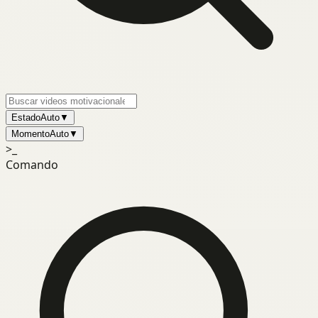
Estado
Auto
▼
Momento
Auto
▼
>_
Comando