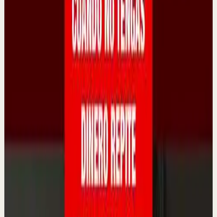
Únete a la lista de espera de mi MENTORÍA PRIVADA DE
3 MESES y te regalo mis 3 best sellers 👉
https://www.mentoriaconlain.com/dinero-negocios
11.7K
visualizaciones
Ver
→
▶
20:24
YouTube
Video estándar
Sesión profunda
Media
Una vez que empieces a IGNORAR LA
REALIDAD, una nueva surge en su lugar.
L
Lain Garcia Calvo
•
18 may
Si este vídeo ha resonado contigo… no es casualidad.
Llevo años ayudando a personas a transformar su
mentalidad, sus resultados y su vida a través...