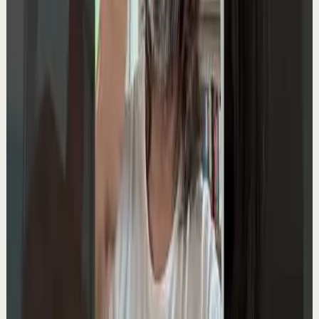
Sesión profunda
Media
Todo Es Energía | Una Vez Aprendes A Vibrar
CORRECTAMENTE, la Realidad es TUYA.
L
Lain Garcia Calvo
•
16 may
Si este vídeo ha resonado contigo… no es casualidad.
Llevo años ayudando a personas a transformar su
mentalidad, sus resultados y su vida a través...
16.0K
visualizaciones
Ver
→
▶
0:53
YouTube Shorts
Formato corto
Reset rápido
Alta