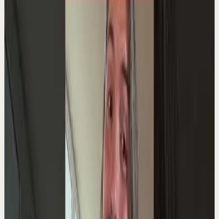
Ver
→
▶
0:44
YouTube Shorts
Formato corto
Reset rápido
Alta
Si Estás Pensando Día y Noche En Una Persona
y No Te La Puedes Quitar de la Cabeza…
SIGNIFICA…
L
Lain Garcia Calvo
•
18 may
Mira el vídeo completo aquí 👉
https://youtu.be/ikJ8_ZbyIe0?is=YtPjR7RDuNKuq_57
Únete a la lista de espera de mi MENTORÍA PRIVADA DE
3 MESES 👉 ht...
7.3K
visualizaciones