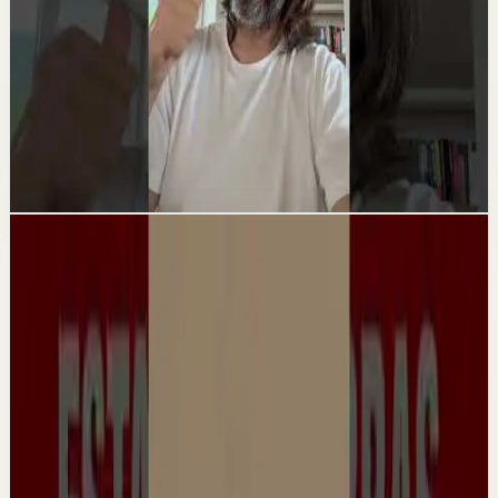
LEY DE LA ATRACCIÓN: CÓMO
ATRAER EL DINERO #leydeatraccion
#abundancia #decretos
#manifestacion
Reset rápido
65.2K
visualizaciones
Guardando...
Videos del canal
▶
36:01
YouTube
Video estándar
Sesión profunda
Media
De la ruina a ganar 1.000.000 euros: así
cambió su vida con la Mentoría Privada de
Laín García Calvo