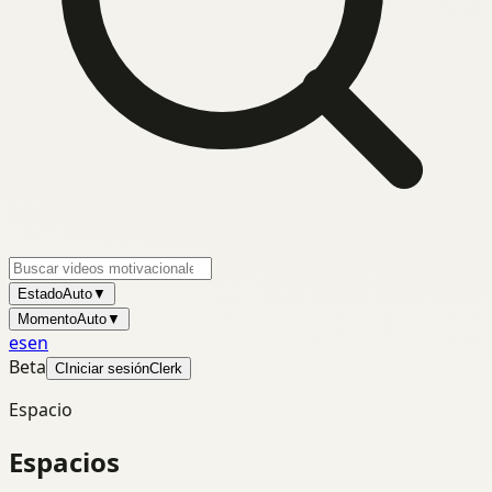
Estado
Auto
▼
Momento
Auto
▼
es
en
Beta
C
Iniciar sesión
Clerk
Espacio
Espacios