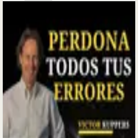
Más de este canal
KÜPPERS MOTIVACIÓN
Seguir explorando
Sesión profunda
Nunca Grites tu Felicidad La Envidia Tiene el
Sueño Muy Liviano
23 jul
Sesión profunda
Deja de estar para todos si no están para ti
21 jul
Sesión profunda