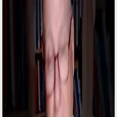
explica las causas más comunes detrá...
1.2K
visualizaciones
Ver
→
▶
36:51
YouTube
Video estándar
Sesión profunda
Media
Ahorrate pleitos con tu pareja | Por el Placer
de Vivir con César Lozano
C
César Lozano
•
23 jul
¿Y si muchos de los pleitos con tu pareja se pudieran
evitar? No todas las discusiones comienzan por un gran
problema. Muchas veces nacen de malos ...
1.4K
visualizaciones