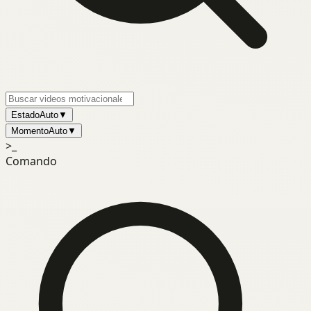
Estado
Auto
▼
Momento
Auto
▼
>_
Comando