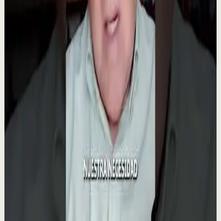
Ver
→
▶
0:50
YouTube Shorts
Formato corto
Recuperación
Media
El secreto del éxito de Tony Robbins
T
Tony Robbins Spain
•
23 jul
💡 Lo que hace a Tony Robbins único, según Sage
Robbins En un emotivo testimonio, Sage Robbins revela
el secreto detrás del éxito de Tony Robbins:...
922
visualizaciones
Ver
→
▶
0:28
YouTube Shorts
Formato corto