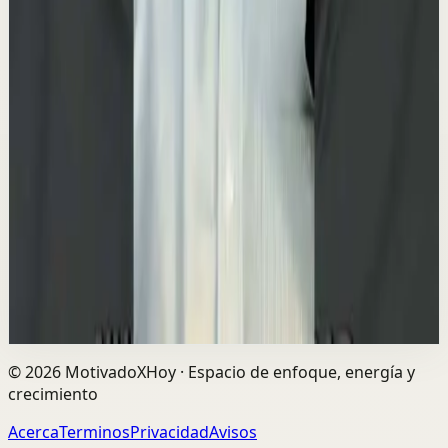
Reset rápido
Alta
🐶 ¿Y si muchas de las cosas que haces por tu
mascota no fueran realmente por ella… sino
por ti?
M
Mindalia
•
23 jul
Cuidar, proteger, comprar, mimar… ¿Hasta qué punto
respondemos a sus necesidades y hasta qué punto
estamos intentando llenar las nuestras? Descúb...
1.3K
visualizaciones
Ver
→
©
2026
MotivadoXHoy ·
Espacio de enfoque, energía y
crecimiento
Acerca
Terminos
Privacidad
Avisos