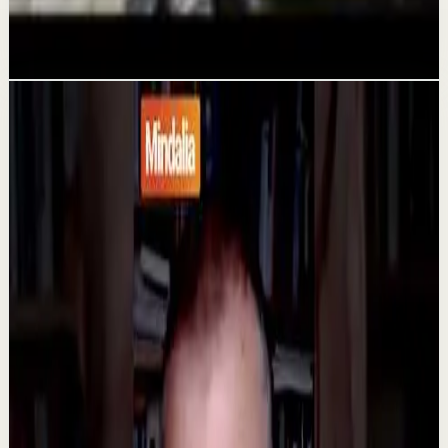
Tu castigo ya terminó empieza tu nueva vida
21 jul
Videos relacionados
▶
1:32
YouTube
Charla
Sesión profunda
Media
Razones por las cuales la gente llega a la
depresión | Rafa López en
@asiomasclaropodcast
C
César Lozano
•
23 jul
¿Por qué tantas personas enfrentan la depresión hoy en
día? En esta entrevista, el Dr. Rafa López, psiquiatra,