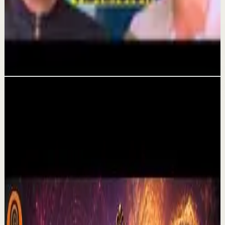
La frecuencia de la sanación: Cómo
reprogramar tu subconsciente con David
Leyton
20 jun
Videos relacionados
▶
30:10
YouTube
Video estándar
Sesión profunda
Media
Por qué dejan de creer en mi | Por el Placer
de Vivir con César Lozano
C
César Lozano
•
6 ago