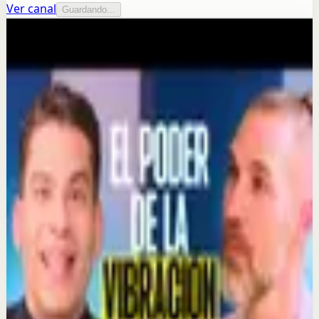
Ver canal
Guardando...
Más de este canal
Ismael Cala
Seguir explorando
Reset rápido
¿Por qué el dinero no te hace rico? #verdad
#mindset
4 jul
Reset rápido
HOY SOMOS BUENOS AMIGOS.
3 jul
Sesión profunda