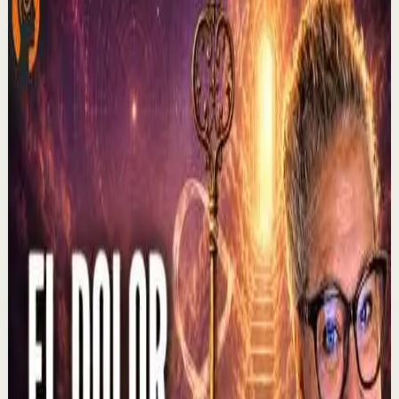
No te olvides de darle ME GUSTA a este video y sigue mi
canal para que no te pierdas ninguno de mis estrenos. Si
ya me sigues recuerda activar la c...
228
visualizaciones
Ver
→
▶
2:37
YouTube
Charla
Sesión profunda
Media
El que muestra hambre no come... | Alex Pro
en @asiomasclaropodcast con César Lozano
C
César Lozano
•
6 ago
En los negocios, controlar las emociones puede ser tan
importante como tener una buena idea. Alex Pro revela
una lección que aprendió al negociar s...