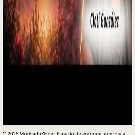
Ver
→
▶
P0D
YouTube
Video estándar
Sesión profunda
Media
El duelo puede abrir una puerta que nunca
imaginaste
M
Mindalia
•
6 ago
¿Puede el duelo convertirse en una oportunidad de
transformación? Perder a un ser querido puede
rompernos por dentro, pero también abrir el camino ...
0
visualizaciones
Ver
→
©
2026
MotivadoXHoy ·
Espacio de enfoque, energía y