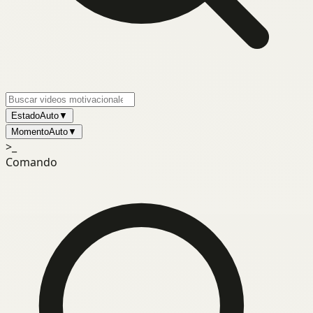
Estado
Auto
▼
Momento
Auto
▼
>_
Comando