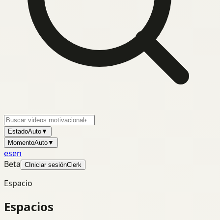
Estado
Auto
▼
Momento
Auto
▼
es
en
Beta
C
Iniciar sesión
Clerk
Espacio
Espacios