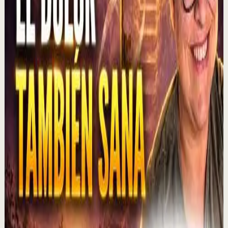
1.3K
visualizaciones
Ver
→
▶
1:01:47
YouTube
Charla
Recuperación
Suave
MOTIVERSITY - LO MEJOR DE MOTIVERSITY EN
2026 (HASTA AHORA) | 1 HORA DE
MOTIVACIÓN
M
Motiversity en Español
•
6 ago
¡Lo MEJOR de 2026 hasta ahora! En este potente vídeo
motivacional de una hora, compartimos algunos de
nuestros vídeos favoritos de 2026. ¿Cuál es t...
3.1K
visualizaciones