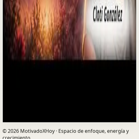
Ver
→
▶
P0D
YouTube
Video estándar
Sesión profunda
Media
El duelo puede abrir una puerta que nunca
imaginaste
M
Mindalia
•
6 ago
¿Puede el duelo convertirse en una oportunidad de
transformación? Perder a un ser querido puede
rompernos por dentro, pero también abrir el camino ...
0
visualizaciones
Ver
→
©
2026
MotivadoXHoy ·
Espacio de enfoque, energía y
crecimiento