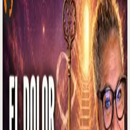
No te olvides de darle ME GUSTA a este video y sigue mi
canal para que no te pierdas ninguno de mis estrenos. Si
ya me sigues recuerda activar la c...
228
visualizaciones
Ver
→
▶
2:37
YouTube
Charla
Sesión profunda
Media
El que muestra hambre no come... | Alex Pro
en @asiomasclaropodcast con César Lozano
C
César Lozano
•
6 ago
En los negocios, controlar las emociones puede ser tan
importante como tener una buena idea. Alex Pro revela
una lección que aprendió al negociar s...