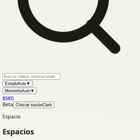
Estado
Auto
▼
Momento
Auto
▼
es
en
Beta
C
Iniciar sesión
Clerk
Espacio
Espacios