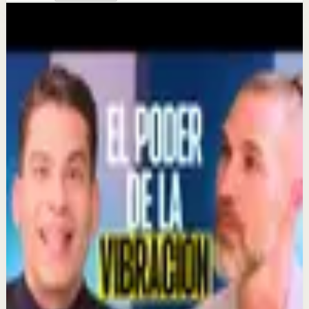
Más de este canal
Ismael Cala
Seguir explorando
Reset rápido
¿Por qué el dinero no te hace rico? #verdad
#mindset
4 jul
Reset rápido
HOY SOMOS BUENOS AMIGOS.
3 jul
Sesión profunda