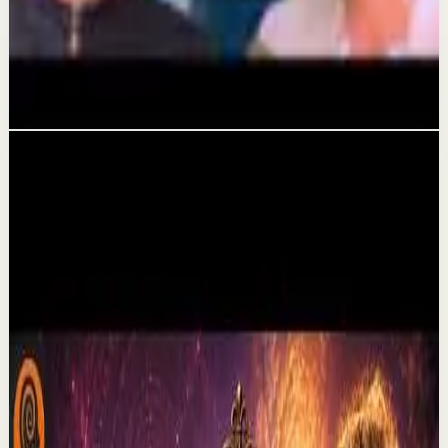
La frecuencia de la sanación: Cómo
reprogramar tu subconsciente con David
Leyton
20 jun
Videos relacionados
▶
30:10
YouTube
Video estándar
Sesión profunda
Media
Por qué dejan de creer en mi | Por el Placer
de Vivir con César Lozano
C
César Lozano
•
6 ago