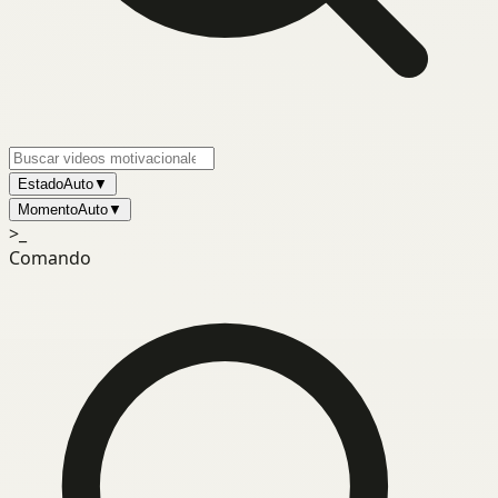
Estado
Auto
▼
Momento
Auto
▼
>_
Comando