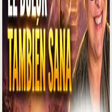
1.3K
visualizaciones
Ver
→
▶
1:01:47
YouTube
Charla
Recuperación
Suave
MOTIVERSITY - LO MEJOR DE MOTIVERSITY EN
2026 (HASTA AHORA) | 1 HORA DE
MOTIVACIÓN
M
Motiversity en Español
•
6 ago
¡Lo MEJOR de 2026 hasta ahora! En este potente vídeo
motivacional de una hora, compartimos algunos de
nuestros vídeos favoritos de 2026. ¿Cuál es t...
3.1K
visualizaciones