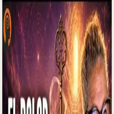
Por qué dejan de creer en mi | Por el Placer
de Vivir con César Lozano
C
César Lozano
•
6 ago
No te olvides de darle ME GUSTA a este video y sigue mi
canal para que no te pierdas ninguno de mis estrenos. Si
ya me sigues recuerda activar la c...
228
visualizaciones
Ver
→
▶
2:37
YouTube
Charla
Sesión profunda
Media
El que muestra hambre no come... | Alex Pro
en @asiomasclaropodcast con César Lozano