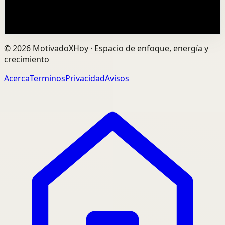
0
visualizaciones
Ver
→
©
2026
MotivadoXHoy ·
Espacio de enfoque, energía y
crecimiento
Acerca
Terminos
Privacidad
Avisos