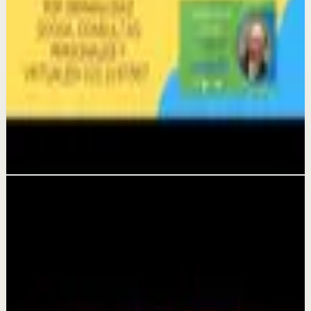
CON GERMÁN DÍAZ. 322 2187567
27 may
Sesión profunda
VIVE FELIZ AHORA MIENTRAS PUEDAS.
GERMAN DIAZ SOSSA, DIRECTOR DE RADIO
POSITIVA ESTEREO. 322 2187567
26 may
Videos relacionados
▶
30:10
YouTube
Video estándar
Sesión profunda
Media