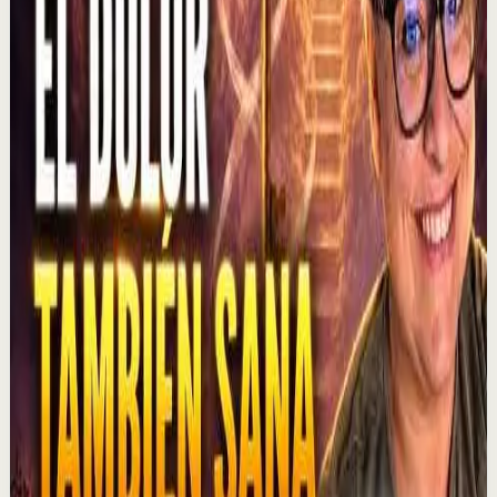
C
César Lozano
•
6 ago
En los negocios, controlar las emociones puede ser tan
importante como tener una buena idea. Alex Pro revela
una lección que aprendió al negociar s...
1.3K
visualizaciones
Ver
→
▶
1:01:47
YouTube
Charla
Recuperación
Suave
MOTIVERSITY - LO MEJOR DE MOTIVERSITY EN
2026 (HASTA AHORA) | 1 HORA DE
MOTIVACIÓN
M
Motiversity en Español
•
6 ago