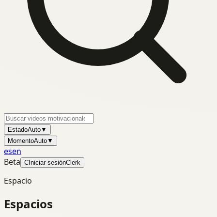
Estado
Auto
▼
Momento
Auto
▼
es
en
Beta
C
Iniciar sesión
Clerk
Espacio
Espacios