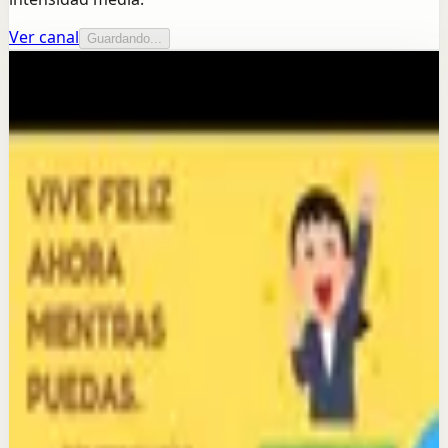
Ver canal
Guardando...
Más de este canal
German DIAZ SOSSA
Seguir explorando
Sesión profunda
SÓLO QUIEN ARRIESGA SABE LO QUE ES
TRIUNFAR. -BAJE LA APP DE MI EMISORA
POSITIVA ESTEREO-3222187567
29 may
Sesión profunda
QUE NADA ALTERE LA PAZ DE SUS
PENSAMIENTOS. SOLICITE CONSULTA VIRTUAL