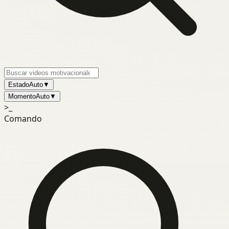
Estado
Auto
▼
Momento
Auto
▼
>_
Comando