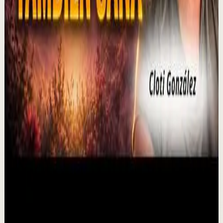
¡Lo MEJOR de 2026 hasta ahora! En este potente vídeo
motivacional de una hora, compartimos algunos de
nuestros vídeos favoritos de 2026. ¿Cuál es t...
3.1K
visualizaciones
Ver
→
▶
P0D
YouTube
Video estándar
Sesión profunda
Media
El duelo puede abrir una puerta que nunca
imaginaste
M
Mindalia
•
6 ago
¿Puede el duelo convertirse en una oportunidad de
transformación? Perder a un ser querido puede
rompernos por dentro, pero también abrir el camino ...