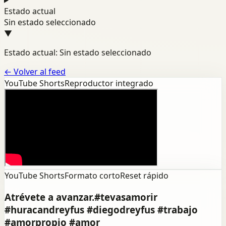
Estado actual
Sin estado seleccionado
▼
Estado actual: Sin estado seleccionado
←
Volver al feed
YouTube Shorts
Reproductor integrado
YouTube Shorts
Formato corto
Reset rápido
Atrévete a avanzar.#tevasamorir
#huracandreyfus #diegodreyfus #trabajo
#amorpropio #amor