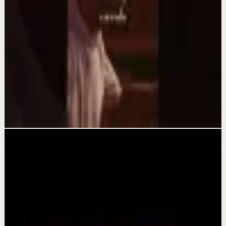
Dejé de negar mi ego.#tevasamorir
#huracandreyfus #diegodreyfus
2 ago
Reset rápido
Esto es lo que hace felices a los humanos…
#tevasamorir #huracandreyfus #diegodreyfus
1 ago
Videos relacionados
▶
30:10
YouTube
Video estándar
Sesión profunda
Media