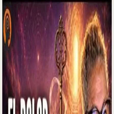
Por qué dejan de creer en mi | Por el Placer
de Vivir con César Lozano
C
César Lozano
•
6 ago
No te olvides de darle ME GUSTA a este video y sigue mi
canal para que no te pierdas ninguno de mis estrenos. Si
ya me sigues recuerda activar la c...
228
visualizaciones
Ver
→
▶
2:37
YouTube
Charla
Sesión profunda
Media
El que muestra hambre no come... | Alex Pro
en @asiomasclaropodcast con César Lozano