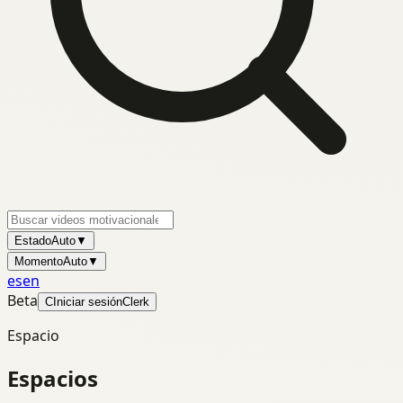
Estado
Auto
▼
Momento
Auto
▼
es
en
Beta
C
Iniciar sesión
Clerk
Espacio
Espacios