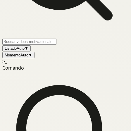
Estado
Auto
▼
Momento
Auto
▼
>_
Comando