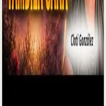
¡Lo MEJOR de 2026 hasta ahora! En este potente vídeo
motivacional de una hora, compartimos algunos de
nuestros vídeos favoritos de 2026. ¿Cuál es t...
3.1K
visualizaciones
Ver
→
▶
P0D
YouTube
Video estándar
Sesión profunda
Media
El duelo puede abrir una puerta que nunca
imaginaste
M
Mindalia
•
6 ago
¿Puede el duelo convertirse en una oportunidad de
transformación? Perder a un ser querido puede
rompernos por dentro, pero también abrir el camino ...