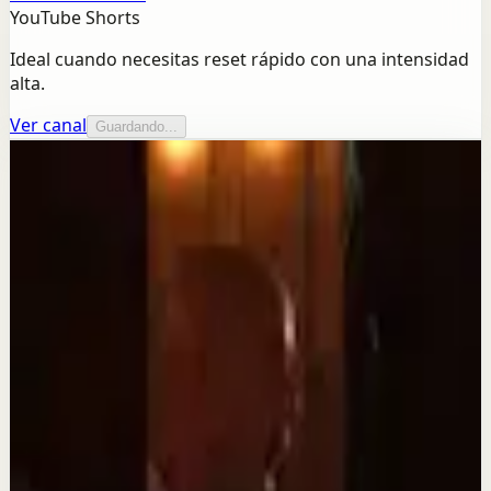
YouTube Shorts
Ideal cuando necesitas reset rápido con una intensidad
alta.
Ver canal
Guardando...
Más de este canal
DIEGO DREYFUS
Seguir explorando
Reset rápido
Así conocí a Dios.#tevasamorir
#huracandreyfus #diegodreyfus
3 ago
Reset rápido