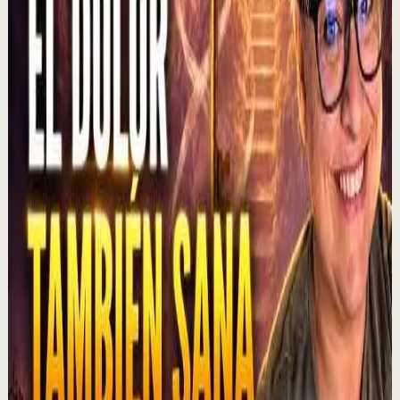
C
César Lozano
•
6 ago
En los negocios, controlar las emociones puede ser tan
importante como tener una buena idea. Alex Pro revela
una lección que aprendió al negociar s...
1.3K
visualizaciones
Ver
→
▶
1:01:47
YouTube
Charla
Recuperación
Suave
MOTIVERSITY - LO MEJOR DE MOTIVERSITY EN
2026 (HASTA AHORA) | 1 HORA DE
MOTIVACIÓN
M
Motiversity en Español
•
6 ago