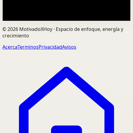
0
visualizaciones
Ver
→
©
2026
MotivadoXHoy ·
Espacio de enfoque, energía y
crecimiento
Acerca
Terminos
Privacidad
Avisos