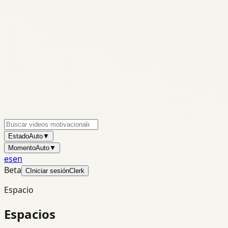
Estado
Auto
▼
Momento
Auto
▼
es
en
Beta
C
Iniciar sesión
Clerk
Espacio
Espacios