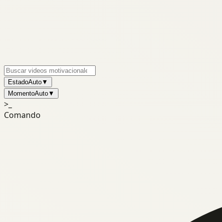
Estado
Auto
▼
Momento
Auto
▼
>_
Comando