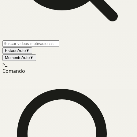
Estado
Auto
▼
Momento
Auto
▼
>_
Comando