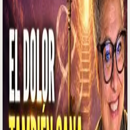
2:37
YouTube
Charla
Sesión profunda
Media
El que muestra hambre no come... | Alex Pro
en @asiomasclaropodcast con César Lozano
C
César Lozano
•
6 ago
En los negocios, controlar las emociones puede ser tan
importante como tener una buena idea. Alex Pro revela
una lección que aprendió al negociar s...
1.3K
visualizaciones
Ver
→
▶
1:01:47
YouTube
Charla
Recuperación
Suave