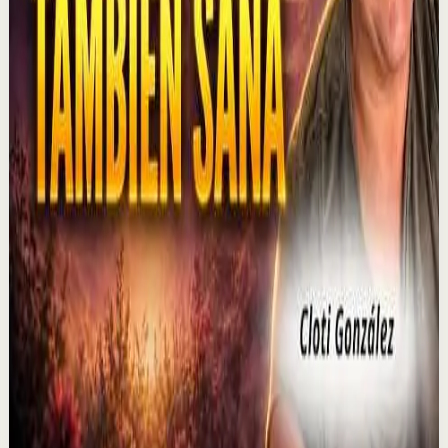
MOTIVERSITY - LO MEJOR DE MOTIVERSITY EN
2026 (HASTA AHORA) | 1 HORA DE
MOTIVACIÓN
M
Motiversity en Español
•
6 ago
¡Lo MEJOR de 2026 hasta ahora! En este potente vídeo
motivacional de una hora, compartimos algunos de
nuestros vídeos favoritos de 2026. ¿Cuál es t...
3.1K
visualizaciones
Ver
→
▶
P0D
YouTube
Video estándar
Sesión profunda
Media
El duelo puede abrir una puerta que nunca