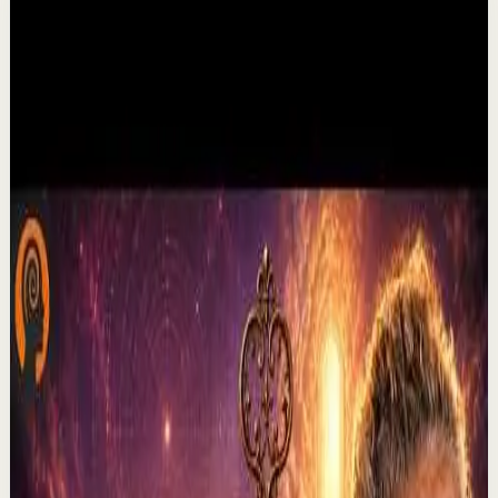
Videos relacionados
▶
30:10
YouTube
Video estándar
Sesión profunda
Media
Por qué dejan de creer en mi | Por el Placer
de Vivir con César Lozano
C
César Lozano
•
6 ago
No te olvides de darle ME GUSTA a este video y sigue mi
canal para que no te pierdas ninguno de mis estrenos. Si
ya me sigues recuerda activar la c...
228
visualizaciones
Ver
→
▶