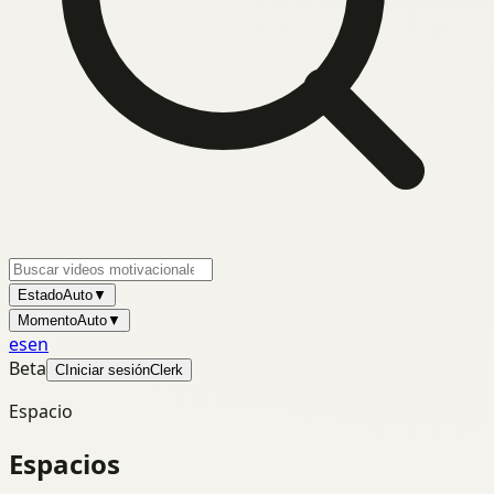
Estado
Auto
▼
Momento
Auto
▼
es
en
Beta
C
Iniciar sesión
Clerk
Espacio
Espacios