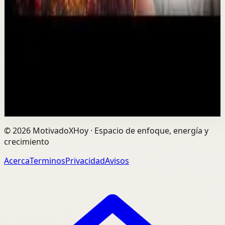
imaginaste
M
Mindalia
•
6 ago
¿Puede el duelo convertirse en una oportunidad de
transformación? Perder a un ser querido puede
rompernos por dentro, pero también abrir el camino ...
0
visualizaciones
Ver
→
©
2026
MotivadoXHoy ·
Espacio de enfoque, energía y
crecimiento
Acerca
Terminos
Privacidad
Avisos