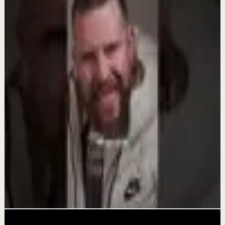
Sesión profunda
RECORDAR LO BUENO | No dejes que el dolor
borre lo que sí fue hermoso - Daniel Habif
29 jul
Reset rápido
Aprendí a amar a todos, menos a mí | Daniel
Habif
16 jul
Sesión profunda
PERDISTE EL TRONO - Daniel Habif
16 jul