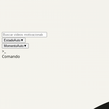
Estado
Auto
▼
Momento
Auto
▼
>_
Comando