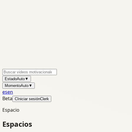
Estado
Auto
▼
Momento
Auto
▼
es
en
Beta
C
Iniciar sesión
Clerk
Espacio
Espacios