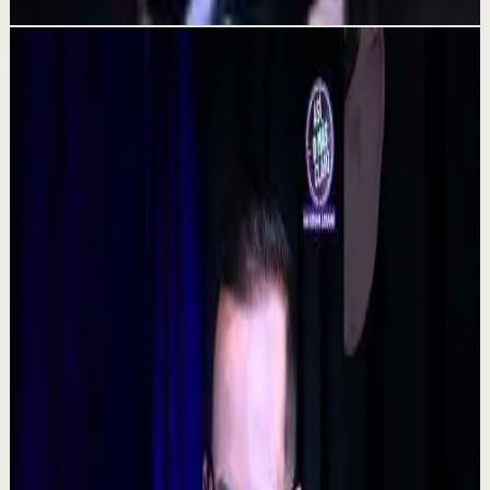
Videos relacionados
▶
0:48
YouTube Shorts
Formato corto
Reset rápido
Alta
La consecuencia de una falta de desconexión.
#tevasamorir #huracandreyfus #diegodreyfus
D
DIEGO DREYFUS
•
7 ago
532
visualizaciones
Ver
→
▶
5:09
YouTube
Video estándar