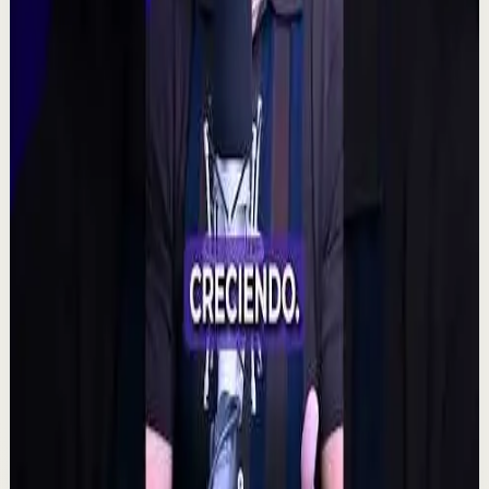
🧠 ¿Puede tu mente alterar la realidad?
M
Mindalia
•
7 ago
🧠 Un polémico experimento plantea una posibilidad
fascinante: que la intención colectiva pudiera influir
incluso en resultados aparentemente aleat...
315
visualizaciones
Ver
→
▶
2:14
YouTube
Charla
Sesión profunda
Media
Quien tiene amigos no tiene necesidades,
crea tu network | Alex Pro en
@asiomasclaropodcast