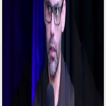
Sesión profunda
Media
𝐓𝐨𝐦𝐚 𝐥𝐚𝐬 𝐝𝐞𝐜𝐢𝐬𝐢𝐨𝐧𝐞𝐬 𝐝𝐢𝐟í𝐜𝐢𝐥𝐞𝐬 - Poderoso Discurso
Motivacional
C
Chispa Motivation Español
•
7 ago
Subscríbete para más motivación. Nuevos videos
semanales. @chispamotivationespanol Las decisiones
difíciles son las que forjan el carácter. En es...
160
visualizaciones
Ver
→
▶
0:48
YouTube Shorts
Formato corto
Reset rápido
Alta