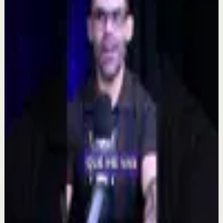
Sesión profunda
Quien tiene amigos no tiene necesidades,
crea tu network | Alex Pro en
@asiomasclaropodcast
7 ago
Sesión profunda
Por qué dejan de creer en mi | Por el Placer
de Vivir con César Lozano
6 ago
Sesión profunda
El que muestra hambre no come... | Alex Pro
en @asiomasclaropodcast con César Lozano
6 ago