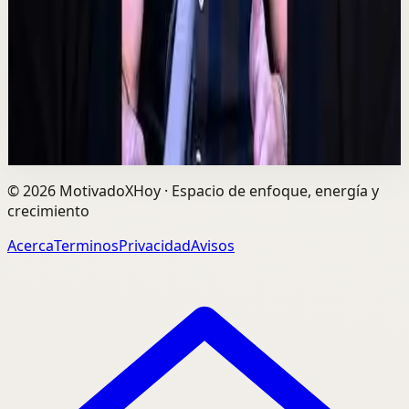
C
César Lozano
•
7 ago
Las oportunidades más grandes no siempre llegan por
el dinero, sino por las personas correctas. Alex Pro
explica cómo construir relaciones de confi...
729
visualizaciones
Ver
→
©
2026
MotivadoXHoy ·
Espacio de enfoque, energía y
crecimiento
Acerca
Terminos
Privacidad
Avisos