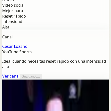
Video social
Mejor para
Reset rápido
Intensidad
Alta
Canal
César Lozano
YouTube Shorts
Ideal cuando necesitas reset rápido con una intensidad
alta.
Ver canal
Guardando...
Más de este canal
César Lozano
Seguir explorando