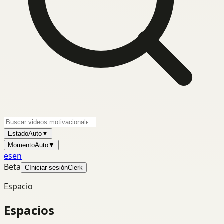
Estado
Auto
▼
Momento
Auto
▼
es
en
Beta
C
Iniciar sesión
Clerk
Espacio
Espacios