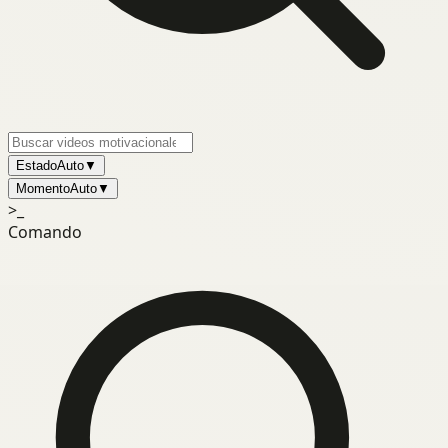
Estado
Auto
▼
Momento
Auto
▼
>_
Comando