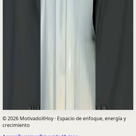
YouTube Shorts
Formato corto
Reset rápido
Alta
🐶 ¿Y si muchas de las cosas que haces por tu
mascota no fueran realmente por ella… sino
por ti?
M
Mindalia
•
23 jul
Cuidar, proteger, comprar, mimar… ¿Hasta qué punto
respondemos a sus necesidades y hasta qué punto
estamos intentando llenar las nuestras? Descúb...
1.3K
visualizaciones
Ver
→
©
2026
MotivadoXHoy ·
Espacio de enfoque, energía y
crecimiento