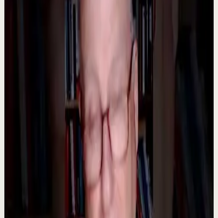
día? En esta entrevista, el Dr. Rafa López, psiquiatra,
explica las causas más comunes detrá...
1.2K
visualizaciones
Ver
→
▶
36:51
YouTube
Video estándar
Sesión profunda
Media
Ahorrate pleitos con tu pareja | Por el Placer
de Vivir con César Lozano
C
César Lozano
•
23 jul
¿Y si muchos de los pleitos con tu pareja se pudieran
evitar? No todas las discusiones comienzan por un gran
problema. Muchas veces nacen de malos ...