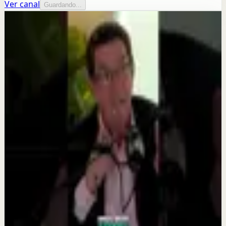
Ver canal
Guardando...
Más de este canal
Camilo Cruz University
Seguir explorando
Reset rápido
¡La mente es poderosa! Sigue este consejo del
Dr. Camilo Cruz
1 jul
Reset rápido
¿Sabías que no tener metas claras te estanca?
4 jun
Reset rápido