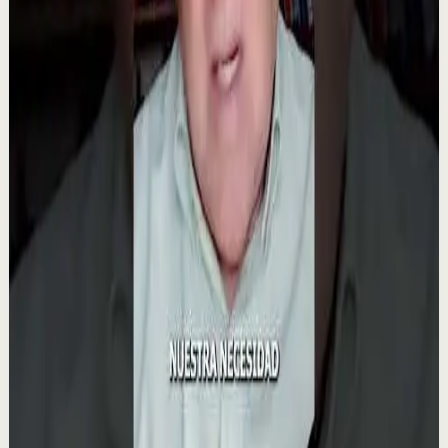
1.4K
visualizaciones
Ver
→
▶
0:50
YouTube Shorts
Formato corto
Recuperación
Media
El secreto del éxito de Tony Robbins
T
Tony Robbins Spain
•
23 jul
💡 Lo que hace a Tony Robbins único, según Sage
Robbins En un emotivo testimonio, Sage Robbins revela
el secreto detrás del éxito de Tony Robbins:...
922
visualizaciones
Ver
→
▶
0:28