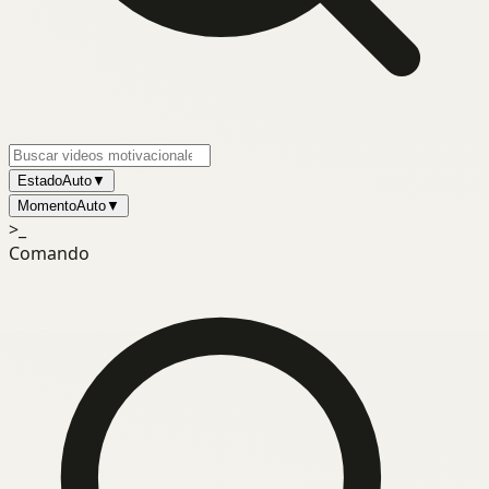
Estado
Auto
▼
Momento
Auto
▼
>_
Comando