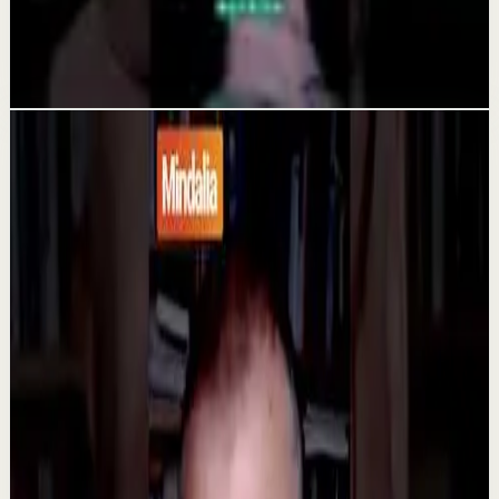
¿Eres conformista? Dr. Camilo Cruz
29 may
Videos relacionados
▶
1:32
YouTube
Charla
Sesión profunda
Media
Razones por las cuales la gente llega a la
depresión | Rafa López en
@asiomasclaropodcast
C
César Lozano
•
23 jul
¿Por qué tantas personas enfrentan la depresión hoy en