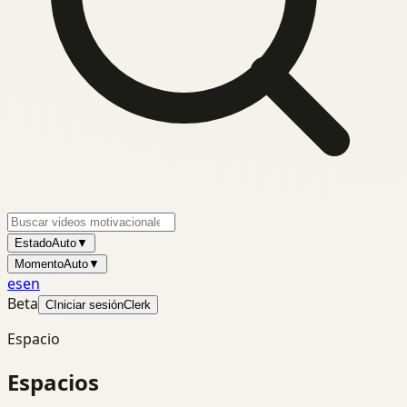
Estado
Auto
▼
Momento
Auto
▼
es
en
Beta
C
Iniciar sesión
Clerk
Espacio
Espacios