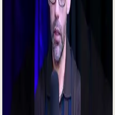
𝐓𝐨𝐦𝐚 𝐥𝐚𝐬 𝐝𝐞𝐜𝐢𝐬𝐢𝐨𝐧𝐞𝐬 𝐝𝐢𝐟í𝐜𝐢𝐥𝐞𝐬 - Poderoso Discurso
Motivacional
C
Chispa Motivation Español
•
7 ago
Subscríbete para más motivación. Nuevos videos
semanales. @chispamotivationespanol Las decisiones
difíciles son las que forjan el carácter. En es...
160
visualizaciones
Ver
→
▶
0:48
YouTube Shorts
Formato corto
Reset rápido
Alta
🧠 ¿Puede tu mente alterar la realidad?
M
Mindalia
•
7 ago