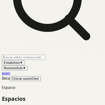
Estado
Auto
▼
Momento
Auto
▼
es
en
Beta
C
Iniciar sesión
Clerk
Espacio
Espacios