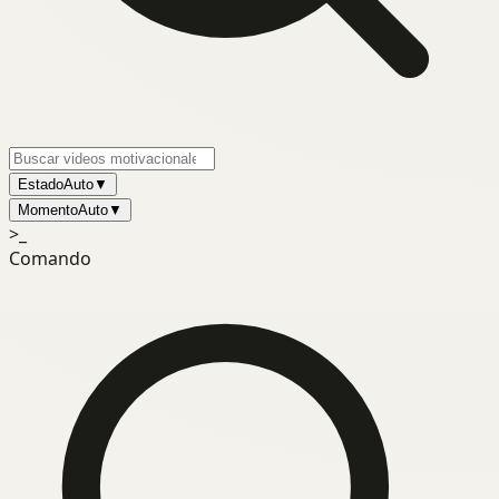
Estado
Auto
▼
Momento
Auto
▼
>_
Comando