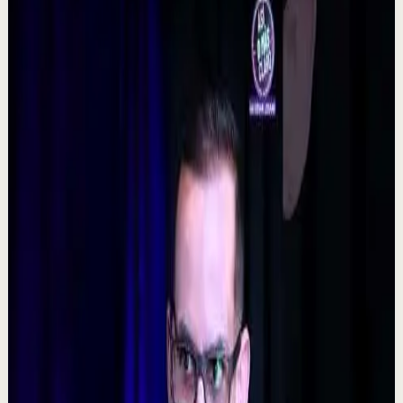
▶
0:48
YouTube Shorts
Formato corto
Reset rápido
Alta
La consecuencia de una falta de desconexión.
#tevasamorir #huracandreyfus #diegodreyfus
D
DIEGO DREYFUS
•
7 ago
532
visualizaciones
Ver
→
▶
5:09
YouTube
Video estándar
Sesión profunda
Media