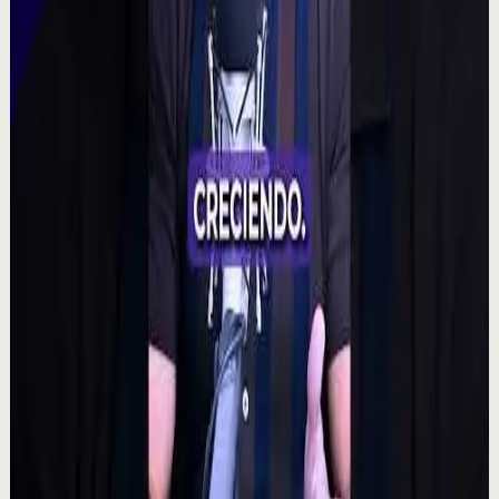
🧠 Un polémico experimento plantea una posibilidad
fascinante: que la intención colectiva pudiera influir
incluso en resultados aparentemente aleat...
315
visualizaciones
Ver
→
▶
2:14
YouTube
Charla
Sesión profunda
Media
Quien tiene amigos no tiene necesidades,
crea tu network | Alex Pro en
@asiomasclaropodcast
C
César Lozano
•
7 ago
Las oportunidades más grandes no siempre llegan por
el dinero, sino por las personas correctas. Alex Pro