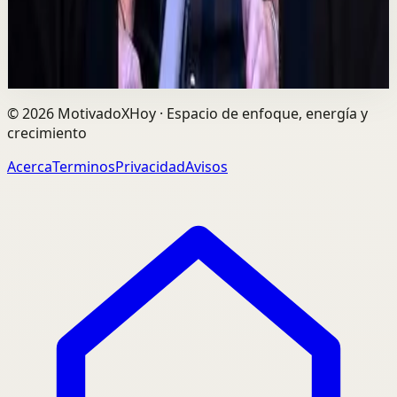
explica cómo construir relaciones de confi...
729
visualizaciones
Ver
→
©
2026
MotivadoXHoy ·
Espacio de enfoque, energía y
crecimiento
Acerca
Terminos
Privacidad
Avisos