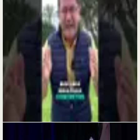
Reset rápido
Cree en ti - Dr. Camilo Cruz
3 ago
Reset rápido
¡La mente es poderosa! Sigue este consejo del
Dr. Camilo Cruz
1 jul
Reset rápido
¿Sabías que no tener metas claras te estanca?
4 jun
Videos relacionados