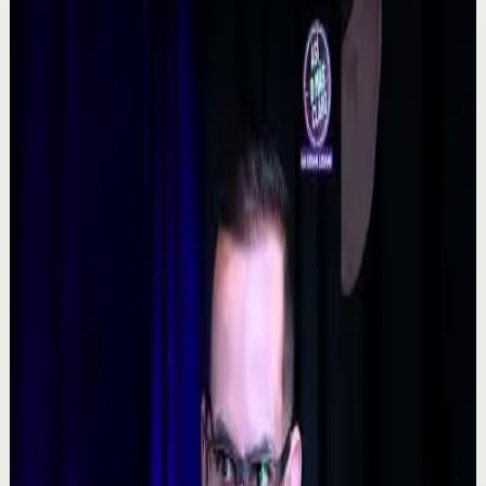
Videos relacionados
▶
0:48
YouTube Shorts
Formato corto
Reset rápido
Alta
La consecuencia de una falta de desconexión.
#tevasamorir #huracandreyfus #diegodreyfus
D
DIEGO DREYFUS
•
7 ago
532
visualizaciones
Ver
→
▶
5:09
YouTube
Video estándar
Sesión profunda
Media