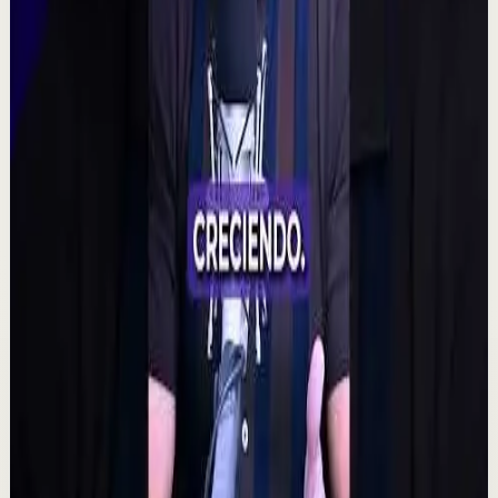
M
Mindalia
•
7 ago
🧠 Un polémico experimento plantea una posibilidad
fascinante: que la intención colectiva pudiera influir
incluso en resultados aparentemente aleat...
315
visualizaciones
Ver
→
▶
2:14
YouTube
Charla
Sesión profunda
Media
Quien tiene amigos no tiene necesidades,
crea tu network | Alex Pro en
@asiomasclaropodcast
C
César Lozano
•
7 ago
Las oportunidades más grandes no siempre llegan por