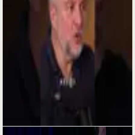
Lo que viviste de niño sigue controlando tu
vida (aunque no lo sepas)
13 jul
Reset rápido
Lo que tus expectativas te roban cada día
#verdad #autoconocimiento
13 jul
Sesión profunda
¿Por qué sabes que tienes que cambiar pero
no lo haces?
8 jul