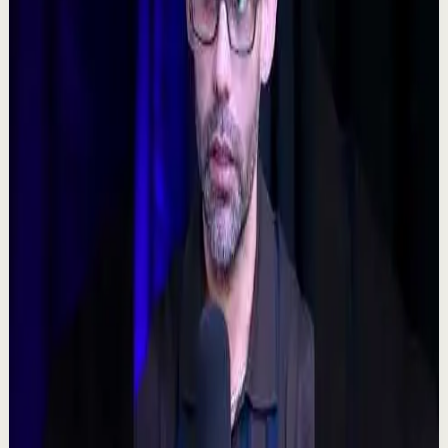
𝐓𝐨𝐦𝐚 𝐥𝐚𝐬 𝐝𝐞𝐜𝐢𝐬𝐢𝐨𝐧𝐞𝐬 𝐝𝐢𝐟í𝐜𝐢𝐥𝐞𝐬 - Poderoso Discurso
Motivacional
C
Chispa Motivation Español
•
7 ago
Subscríbete para más motivación. Nuevos videos
semanales. @chispamotivationespanol Las decisiones
difíciles son las que forjan el carácter. En es...
160
visualizaciones
Ver
→
▶
0:48
YouTube Shorts
Formato corto
Reset rápido
Alta
🧠 ¿Puede tu mente alterar la realidad?