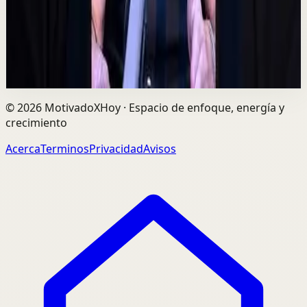
el dinero, sino por las personas correctas. Alex Pro
explica cómo construir relaciones de confi...
729
visualizaciones
Ver
→
©
2026
MotivadoXHoy ·
Espacio de enfoque, energía y
crecimiento
Acerca
Terminos
Privacidad
Avisos