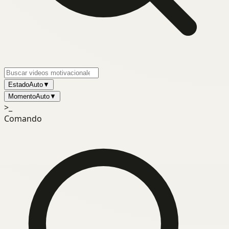
Estado
Auto
▼
Momento
Auto
▼
>_
Comando