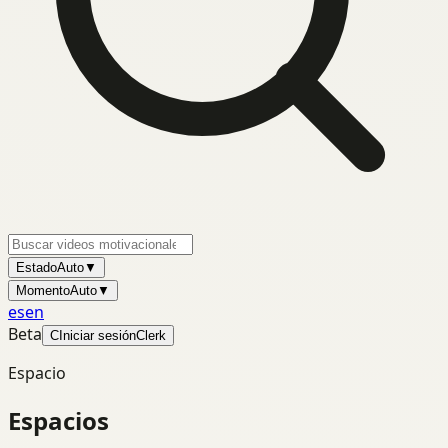
Estado
Auto
▼
Momento
Auto
▼
es
en
Beta
C
Iniciar sesión
Clerk
Espacio
Espacios