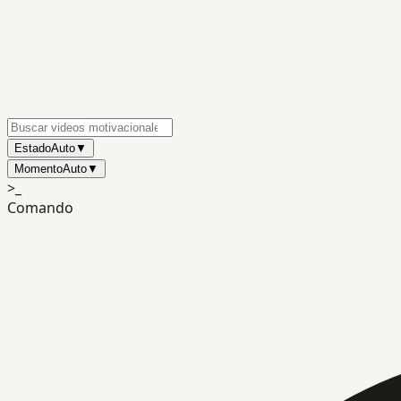
Estado
Auto
▼
Momento
Auto
▼
>_
Comando