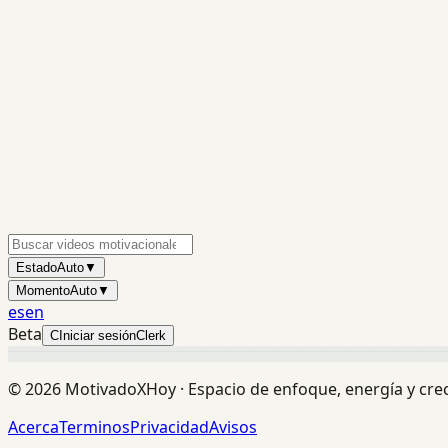
Estado
Auto
▼
Momento
Auto
▼
es
en
Beta
C
Iniciar sesión
Clerk
©
2026
MotivadoXHoy ·
Espacio de enfoque, energía y cre
Acerca
Terminos
Privacidad
Avisos