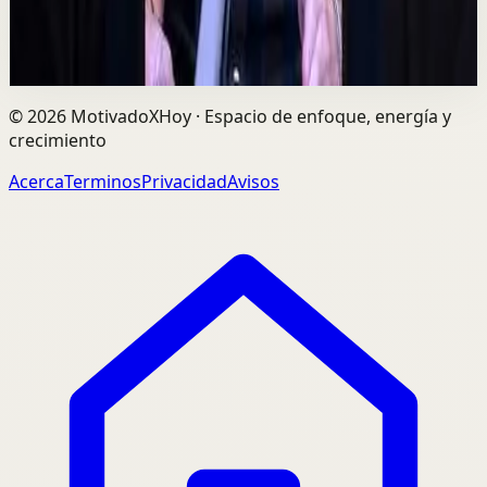
729
visualizaciones
Ver
→
©
2026
MotivadoXHoy ·
Espacio de enfoque, energía y
crecimiento
Acerca
Terminos
Privacidad
Avisos