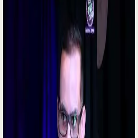
▶
0:48
YouTube Shorts
Formato corto
Reset rápido
Alta
La consecuencia de una falta de desconexión.
#tevasamorir #huracandreyfus #diegodreyfus
D
DIEGO DREYFUS
•
7 ago
532
visualizaciones
Ver
→
▶
5:09
YouTube
Video estándar
Sesión profunda
Media
𝐓𝐨𝐦𝐚 𝐥𝐚𝐬 𝐝𝐞𝐜𝐢𝐬𝐢𝐨𝐧𝐞𝐬 𝐝𝐢𝐟í𝐜𝐢𝐥𝐞𝐬 - Poderoso Discurso