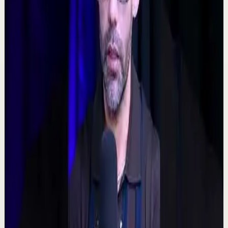
Motivacional
C
Chispa Motivation Español
•
7 ago
Subscríbete para más motivación. Nuevos videos
semanales. @chispamotivationespanol Las decisiones
difíciles son las que forjan el carácter. En es...
160
visualizaciones
Ver
→
▶
0:48
YouTube Shorts
Formato corto
Reset rápido
Alta
🧠 ¿Puede tu mente alterar la realidad?
M
Mindalia
•
7 ago
🧠 Un polémico experimento plantea una posibilidad