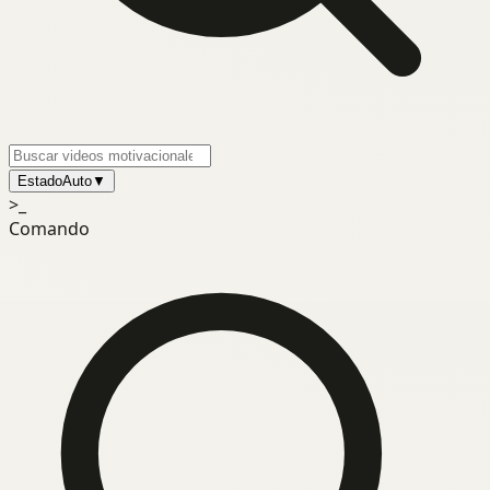
Estado
Auto
▼
>_
Comando