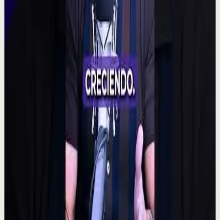
fascinante: que la intención colectiva pudiera influir
incluso en resultados aparentemente aleat...
315
visualizaciones
Ver
→
▶
2:14
YouTube
Charla
Sesión profunda
Media
Quien tiene amigos no tiene necesidades,
crea tu network | Alex Pro en
@asiomasclaropodcast
C
César Lozano
•
7 ago
Las oportunidades más grandes no siempre llegan por
el dinero, sino por las personas correctas. Alex Pro
explica cómo construir relaciones de confi...