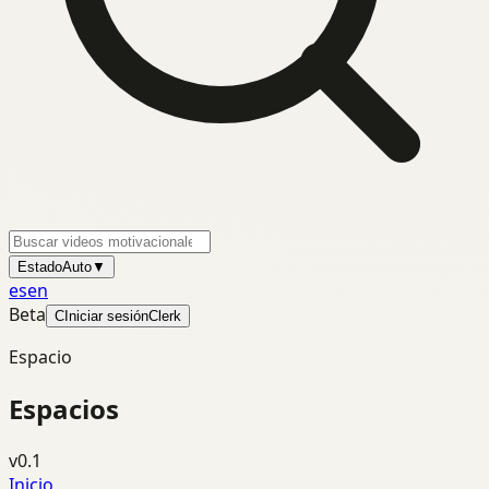
Estado
Auto
▼
es
en
Beta
C
Iniciar sesión
Clerk
Espacio
Espacios
v0.1
Inicio