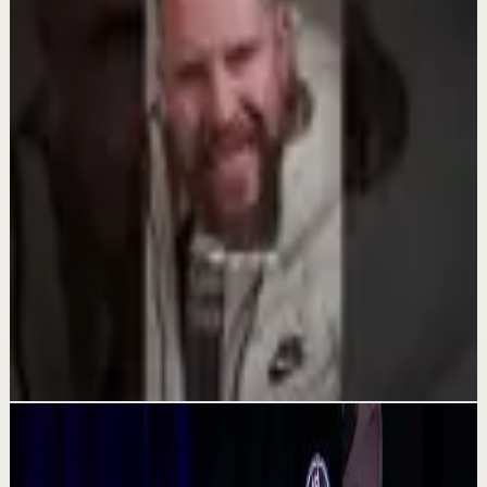
RECORDAR LO BUENO | No dejes que el dolor
borre lo que sí fue hermoso - Daniel Habif
29 jul
Reset rápido
Aprendí a amar a todos, menos a mí | Daniel
Habif
16 jul
Sesión profunda
PERDISTE EL TRONO - Daniel Habif
16 jul
Videos relacionados