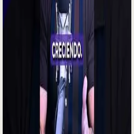
fascinante: que la intención colectiva pudiera influir
incluso en resultados aparentemente aleat...
315
visualizaciones
Ver
→
▶
2:14
YouTube
Charla
Sesión profunda
Media
Quien tiene amigos no tiene necesidades,
crea tu network | Alex Pro en
@asiomasclaropodcast
C
César Lozano
•
7 ago
Las oportunidades más grandes no siempre llegan por
el dinero, sino por las personas correctas. Alex Pro
explica cómo construir relaciones de confi...