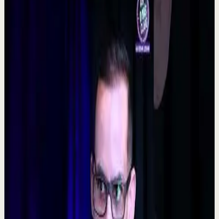
▶
0:48
YouTube Shorts
Formato corto
Reset rápido
Alta
La consecuencia de una falta de desconexión.
#tevasamorir #huracandreyfus #diegodreyfus
D
DIEGO DREYFUS
•
7 ago
532
visualizaciones
Ver
→
▶
5:09
YouTube
Video estándar
Sesión profunda
Media
𝐓𝐨𝐦𝐚 𝐥𝐚𝐬 𝐝𝐞𝐜𝐢𝐬𝐢𝐨𝐧𝐞𝐬 𝐝𝐢𝐟í𝐜𝐢𝐥𝐞𝐬 - Poderoso Discurso