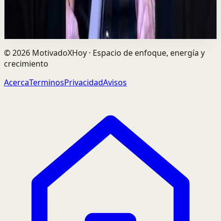
729
visualizaciones
Ver
→
©
2026
MotivadoXHoy ·
Espacio de enfoque, energía y
crecimiento
Acerca
Terminos
Privacidad
Avisos