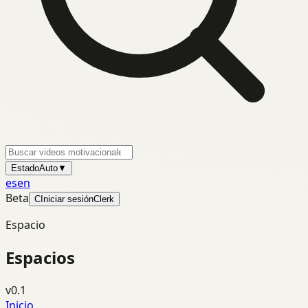
Estado
Auto
▼
es
en
Beta
C
Iniciar sesión
Clerk
Espacio
Espacios
v0.1
Inicio