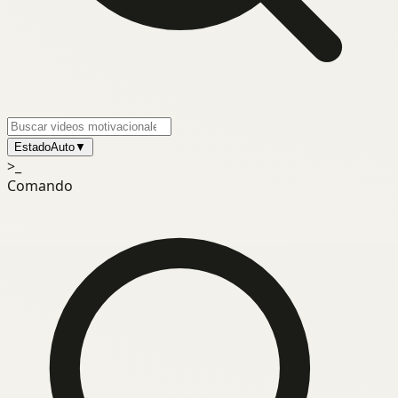
Estado
Auto
▼
>_
Comando