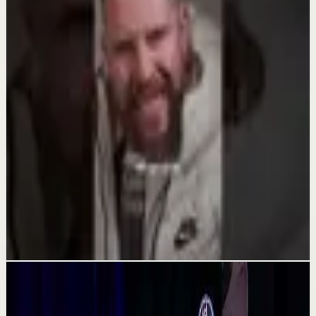
RECORDAR LO BUENO | No dejes que el dolor
borre lo que sí fue hermoso - Daniel Habif
29 jul
Reset rápido
Aprendí a amar a todos, menos a mí | Daniel
Habif
16 jul
Sesión profunda
PERDISTE EL TRONO - Daniel Habif
16 jul
Videos relacionados