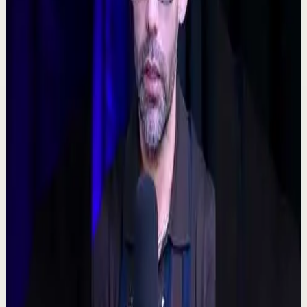
Motivacional
C
Chispa Motivation Español
•
7 ago
Subscríbete para más motivación. Nuevos videos
semanales. @chispamotivationespanol Las decisiones
difíciles son las que forjan el carácter. En es...
160
visualizaciones
Ver
→
▶
0:48
YouTube Shorts
Formato corto
Reset rápido
Alta
🧠 ¿Puede tu mente alterar la realidad?
M
Mindalia
•
7 ago
🧠 Un polémico experimento plantea una posibilidad