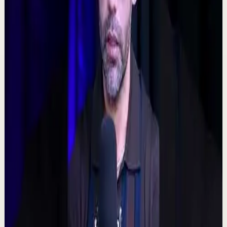
C
Chispa Motivation Español
•
7 ago
Subscríbete para más motivación. Nuevos videos
semanales. @chispamotivationespanol Las decisiones
difíciles son las que forjan el carácter. En es...
160
visualizaciones
Ver
→
▶
0:48
YouTube Shorts
Formato corto
Reset rápido
Alta
🧠 ¿Puede tu mente alterar la realidad?
M
Mindalia
•
7 ago
🧠 Un polémico experimento plantea una posibilidad
fascinante: que la intención colectiva pudiera influir