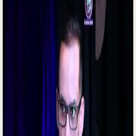
0:48
YouTube Shorts
Formato corto
Reset rápido
Alta
La consecuencia de una falta de desconexión.
#tevasamorir #huracandreyfus #diegodreyfus
D
DIEGO DREYFUS
•
7 ago
532
visualizaciones
Ver
→
▶
5:09
YouTube
Video estándar
Sesión profunda
Media
𝐓𝐨𝐦𝐚 𝐥𝐚𝐬 𝐝𝐞𝐜𝐢𝐬𝐢𝐨𝐧𝐞𝐬 𝐝𝐢𝐟í𝐜𝐢𝐥𝐞𝐬 - Poderoso Discurso
Motivacional