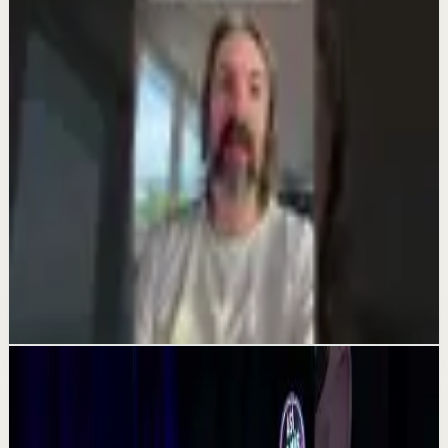
Abundancia y nunca más Sufrir por Dinero
7 ago
Sesión profunda
Cómo usé Las Siestas Para Manifestar
Abundancia, Éxito y Prosperidad
5 ago
Reset rápido
Universo muéstrame
2 ago
Videos relacionados
▶