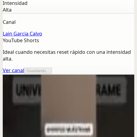
Intensidad
Alta
Canal
Lain Garcia Calvo
YouTube Shorts
Ideal cuando necesitas reset rápido con una intensidad
alta.
Ver canal
Guardando...
Más de este canal
Lain Garcia Calvo
Seguir explorando
Sesión profunda
5 Secretos de la Riqueza Judía para crear más