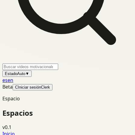
Estado
Auto
▼
es
en
Beta
C
Iniciar sesión
Clerk
Espacio
Espacios
v0.1
Inicio