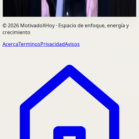
729
visualizaciones
Ver
→
©
2026
MotivadoXHoy ·
Espacio de enfoque, energía y
crecimiento
Acerca
Terminos
Privacidad
Avisos