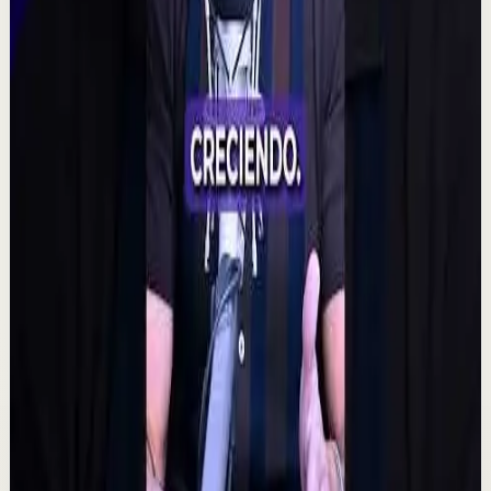
incluso en resultados aparentemente aleat...
315
visualizaciones
Ver
→
▶
2:14
YouTube
Charla
Sesión profunda
Media
Quien tiene amigos no tiene necesidades,
crea tu network | Alex Pro en
@asiomasclaropodcast
C
César Lozano
•
7 ago
Las oportunidades más grandes no siempre llegan por
el dinero, sino por las personas correctas. Alex Pro
explica cómo construir relaciones de confi...