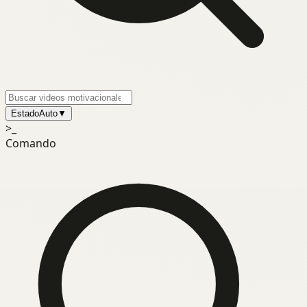
Estado
Auto
▼
>_
Comando