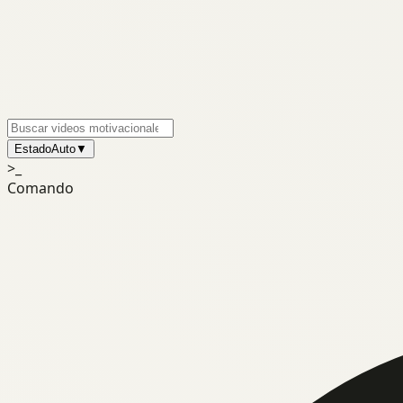
Estado
Auto
▼
>_
Comando