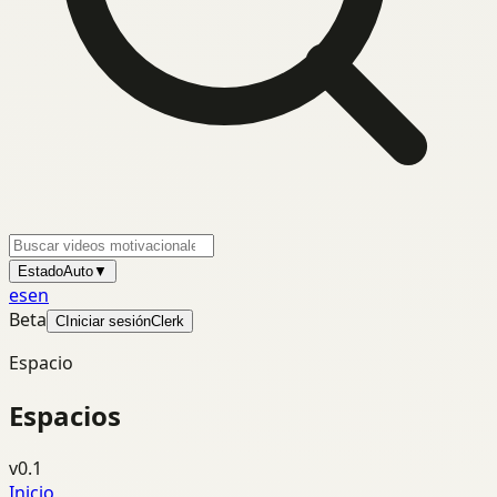
Estado
Auto
▼
es
en
Beta
C
Iniciar sesión
Clerk
Espacio
Espacios
v0.1
Inicio