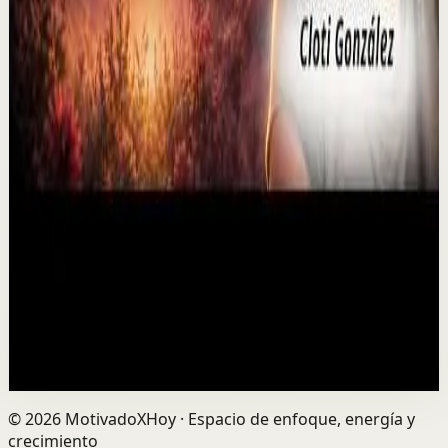
Ver
→
▶
P0D
YouTube
Video estándar
Sesión profunda
Media
El duelo puede abrir una puerta que nunca
imaginaste
M
Mindalia
•
6 ago
¿Puede el duelo convertirse en una oportunidad de
transformación? Perder a un ser querido puede
rompernos por dentro, pero también abrir el camino ...
0
visualizaciones
Ver
→
©
2026
MotivadoXHoy ·
Espacio de enfoque, energía y
crecimiento