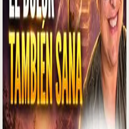
1.3K
visualizaciones
Ver
→
▶
1:01:47
YouTube
Charla
Recuperación
Suave
MOTIVERSITY - LO MEJOR DE MOTIVERSITY EN
2026 (HASTA AHORA) | 1 HORA DE
MOTIVACIÓN
M
Motiversity en Español
•
6 ago
¡Lo MEJOR de 2026 hasta ahora! En este potente vídeo
motivacional de una hora, compartimos algunos de
nuestros vídeos favoritos de 2026. ¿Cuál es t...
3.1K
visualizaciones