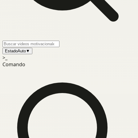
Estado
Auto
▼
>_
Comando