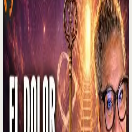
canal para que no te pierdas ninguno de mis estrenos. Si
ya me sigues recuerda activar la c...
228
visualizaciones
Ver
→
▶
2:37
YouTube
Charla
Sesión profunda
Media
El que muestra hambre no come... | Alex Pro
en @asiomasclaropodcast con César Lozano
C
César Lozano
•
6 ago
En los negocios, controlar las emociones puede ser tan
importante como tener una buena idea. Alex Pro revela
una lección que aprendió al negociar s...