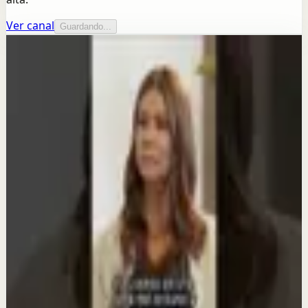
Ver canal
Guardando...
Más de este canal
Mario Alonso Puig - Oficial
Seguir explorando
Sesión profunda
Cómo recuperar la calma cuando tu mente no
para | Mario Alonso Puig
30 jul
Reset rápido
Aceptar no es rendirse
6 jul