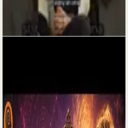
Reset rápido
Todo está conectado, aunque no lo veas
3 jul
Videos relacionados
▶
30:10
YouTube
Video estándar
Sesión profunda
Media
Por qué dejan de creer en mi | Por el Placer
de Vivir con César Lozano
C
César Lozano
•
6 ago
No te olvides de darle ME GUSTA a este video y sigue mi