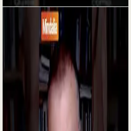
Videos relacionados
▶
1:32
YouTube
Charla
Sesión profunda
Media
Razones por las cuales la gente llega a la
depresión | Rafa López en
@asiomasclaropodcast
C
César Lozano
•
23 jul
¿Por qué tantas personas enfrentan la depresión hoy en
día? En esta entrevista, el Dr. Rafa López, psiquiatra,
explica las causas más comunes detrá...