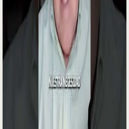
0:50
YouTube Shorts
Formato corto
Recuperación
Media
El secreto del éxito de Tony Robbins
T
Tony Robbins Spain
•
23 jul
💡 Lo que hace a Tony Robbins único, según Sage
Robbins En un emotivo testimonio, Sage Robbins revela
el secreto detrás del éxito de Tony Robbins:...
922
visualizaciones
Ver
→
▶
0:28
YouTube Shorts
Formato corto
Reset rápido
Alta