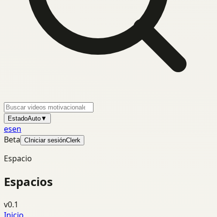
Estado
Auto
▼
es
en
Beta
C
Iniciar sesión
Clerk
Espacio
Espacios
v0.1
Inicio