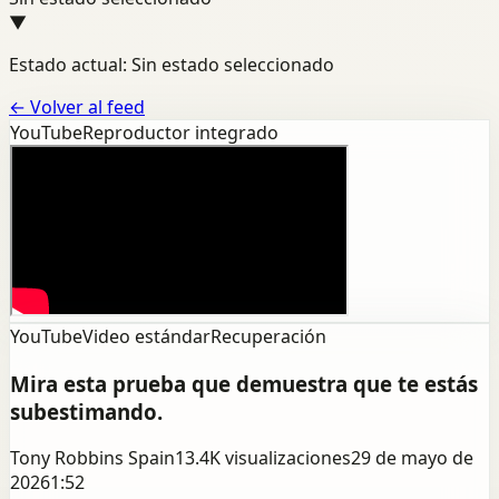
▼
Estado actual: Sin estado seleccionado
←
Volver al feed
YouTube
Reproductor integrado
YouTube
Video estándar
Recuperación
Mira esta prueba que demuestra que te estás
subestimando.
Tony Robbins Spain
13.4K
visualizaciones
29 de mayo de
2026
1:52