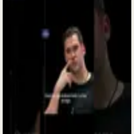
Tony Robbins Spain
Seguir explorando
Recuperación
El secreto del éxito de Tony Robbins
23 jul
Recuperación
¿Tienes el síndrome del elefante bebé?
9 jul
Recuperación
El 95% del éxito en una relación depende de ti
9 jun