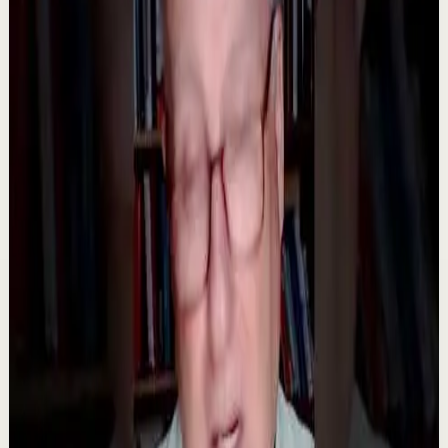
1.2K
visualizaciones
Ver
→
▶
36:51
YouTube
Video estándar
Sesión profunda
Media
Ahorrate pleitos con tu pareja | Por el Placer
de Vivir con César Lozano
C
César Lozano
•
23 jul
¿Y si muchos de los pleitos con tu pareja se pudieran
evitar? No todas las discusiones comienzan por un gran
problema. Muchas veces nacen de malos ...
1.4K
visualizaciones
Ver
→
▶