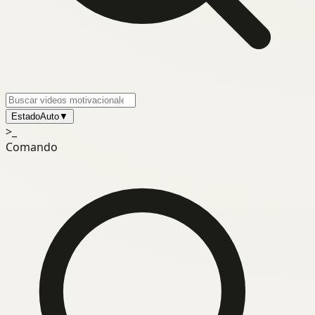
Estado
Auto
▼
>_
Comando