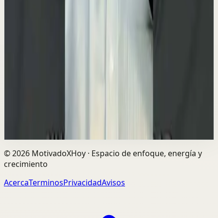
🐶 ¿Y si muchas de las cosas que haces por tu
mascota no fueran realmente por ella… sino
por ti?
M
Mindalia
•
23 jul
Cuidar, proteger, comprar, mimar… ¿Hasta qué punto
respondemos a sus necesidades y hasta qué punto
estamos intentando llenar las nuestras? Descúb...
1.3K
visualizaciones
Ver
→
©
2026
MotivadoXHoy ·
Espacio de enfoque, energía y
crecimiento
Acerca
Terminos
Privacidad
Avisos