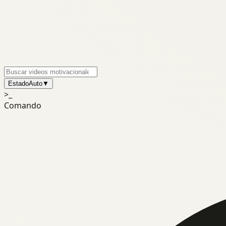
Estado
Auto
▼
>_
Comando