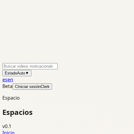
Estado
Auto
▼
es
en
Beta
C
Iniciar sesión
Clerk
Espacio
Espacios
v0.1
Inicio