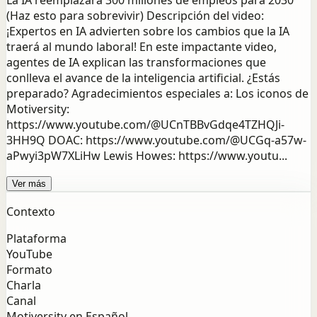
La IA reemplazará 300 millones de empleos para 2030
(Haz esto para sobrevivir) Descripción del video:
¡Expertos en IA advierten sobre los cambios que la IA
traerá al mundo laboral! En ​​este impactante video,
agentes de IA explican las transformaciones que
conlleva el avance de la inteligencia artificial. ¿Estás
preparado? Agradecimientos especiales a: Los iconos de
Motiversity:
https://www.youtube.com/@UCnTBBvGdqe4TZHQJi-
3HH9Q DOAC: https://www.youtube.com/@UCGq-a57w-
aPwyi3pW7XLiHw Lewis Howes: https://www.youtu...
Ver más
Contexto
Plataforma
YouTube
Formato
Charla
Canal
Motiversity en Español