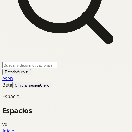
Estado
Auto
▼
es
en
Beta
C
Iniciar sesión
Clerk
Espacio
Espacios
v0.1
Inicio