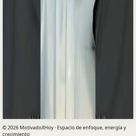
▶
0:28
YouTube Shorts
Formato corto
Reset rápido
Alta
🐶 ¿Y si muchas de las cosas que haces por tu
mascota no fueran realmente por ella… sino
por ti?
M
Mindalia
•
23 jul
Cuidar, proteger, comprar, mimar… ¿Hasta qué punto
respondemos a sus necesidades y hasta qué punto
estamos intentando llenar las nuestras? Descúb...
1.3K
visualizaciones
Ver
→
©
2026
MotivadoXHoy ·
Espacio de enfoque, energía y
crecimiento