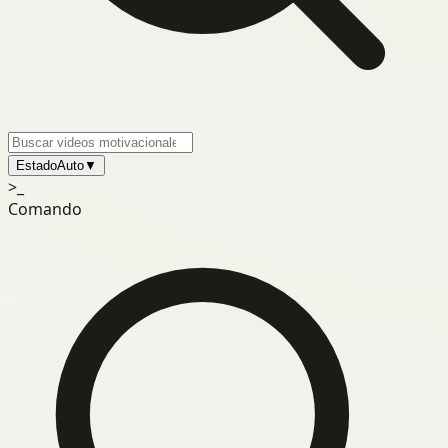
Estado
Auto
▼
>_
Comando