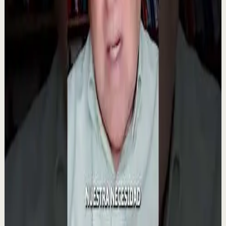
1.4K
visualizaciones
Ver
→
▶
0:50
YouTube Shorts
Formato corto
Recuperación
Media
El secreto del éxito de Tony Robbins
T
Tony Robbins Spain
•
23 jul
💡 Lo que hace a Tony Robbins único, según Sage
Robbins En un emotivo testimonio, Sage Robbins revela
el secreto detrás del éxito de Tony Robbins:...
922
visualizaciones
Ver
→