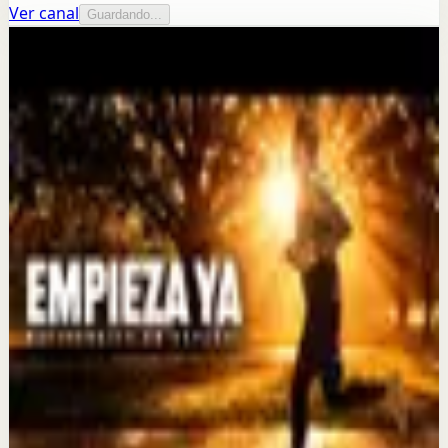
Ver canal
Guardando...
Más de este canal
Motiversity en Español
Seguir explorando
Sesión profunda
PARA CRECER, DEBES SUFRIR Jordan Peterson
23 jul
Sesión profunda
ES HORA DE MADURAR | Matthew
McConaughey
16 jul
Recuperación