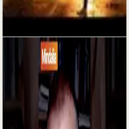
HAZ QUE SUCEDA MOTIVACIÓN PARA
EMPEZAR EL DÍA
8 jul
Videos relacionados
▶
1:32
YouTube
Charla
Sesión profunda
Media
Razones por las cuales la gente llega a la
depresión | Rafa López en
@asiomasclaropodcast
C
César Lozano
•
23 jul