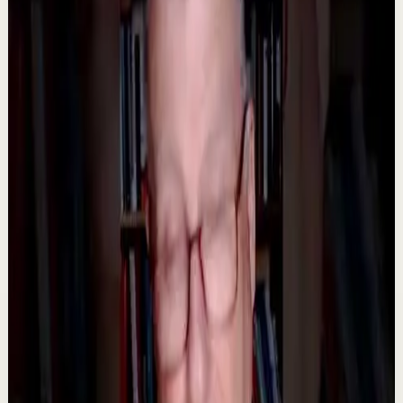
¿Por qué tantas personas enfrentan la depresión hoy en
día? En esta entrevista, el Dr. Rafa López, psiquiatra,
explica las causas más comunes detrá...
1.2K
visualizaciones
Ver
→
▶
36:51
YouTube
Video estándar
Sesión profunda
Media
Ahorrate pleitos con tu pareja | Por el Placer
de Vivir con César Lozano
C
César Lozano
•
23 jul
¿Y si muchos de los pleitos con tu pareja se pudieran
evitar? No todas las discusiones comienzan por un gran
problema. Muchas veces nacen de malos ...