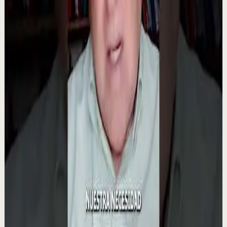
problema. Muchas veces nacen de malos ...
1.4K
visualizaciones
Ver
→
▶
0:50
YouTube Shorts
Formato corto
Recuperación
Media
El secreto del éxito de Tony Robbins
T
Tony Robbins Spain
•
23 jul
💡 Lo que hace a Tony Robbins único, según Sage
Robbins En un emotivo testimonio, Sage Robbins revela
el secreto detrás del éxito de Tony Robbins:...
922
visualizaciones
Ver
→