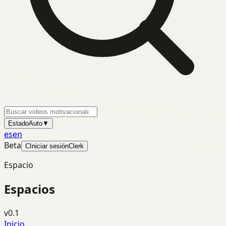
Estado
Auto
▼
es
en
Beta
C
Iniciar sesión
Clerk
Espacio
Espacios
v0.1
Inicio