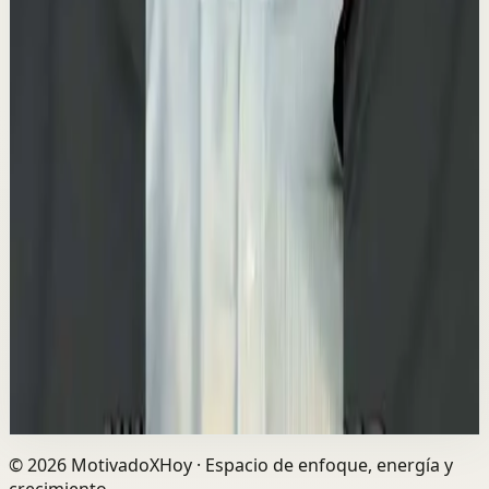
▶
0:28
YouTube Shorts
Formato corto
Reset rápido
Alta
🐶 ¿Y si muchas de las cosas que haces por tu
mascota no fueran realmente por ella… sino
por ti?
M
Mindalia
•
23 jul
Cuidar, proteger, comprar, mimar… ¿Hasta qué punto
respondemos a sus necesidades y hasta qué punto
estamos intentando llenar las nuestras? Descúb...
1.3K
visualizaciones
Ver
→
©
2026
MotivadoXHoy ·
Espacio de enfoque, energía y