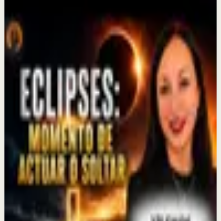
Mindalia
Seguir explorando
Reset rápido
🐶 ¿Y si muchas de las cosas que haces por tu
mascota no fueran realmente por ella… sino
por ti?
23 jul
Recuperación
Neuroplasticidad: LA MEDICINA DEL FUTURO
| Cómo la mente cambia el cuerpo | MESA
REDONDA
22 jul
Sesión profunda