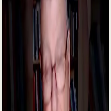
¿Por qué tantas personas enfrentan la depresión hoy en
día? En esta entrevista, el Dr. Rafa López, psiquiatra,
explica las causas más comunes detrá...
1.2K
visualizaciones
Ver
→
▶
36:51
YouTube
Video estándar
Sesión profunda
Media
Ahorrate pleitos con tu pareja | Por el Placer
de Vivir con César Lozano
C
César Lozano
•
23 jul
¿Y si muchos de los pleitos con tu pareja se pudieran
evitar? No todas las discusiones comienzan por un gran