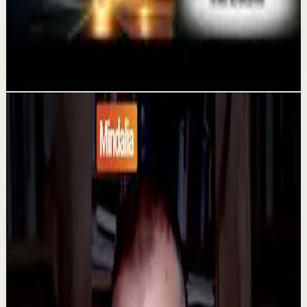
En agosto podrían obligarte a tomar una
decisión importante
21 jul
Videos relacionados
▶
1:32
YouTube
Charla
Sesión profunda
Media
Razones por las cuales la gente llega a la
depresión | Rafa López en
@asiomasclaropodcast
C
César Lozano
•
23 jul