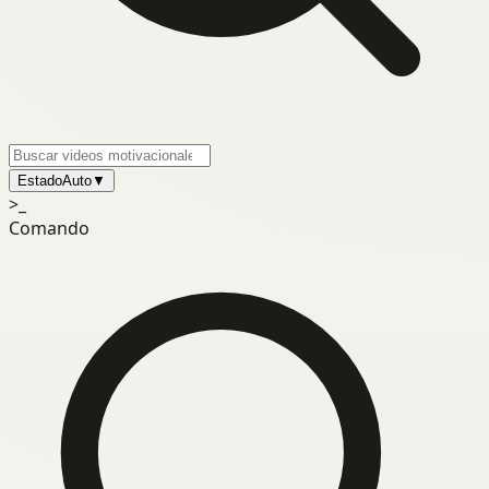
Estado
Auto
▼
>_
Comando