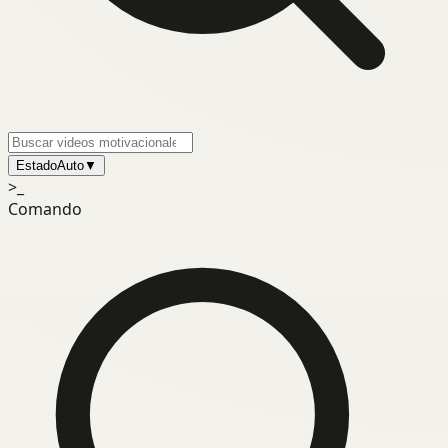
Estado
Auto
▼
>_
Comando