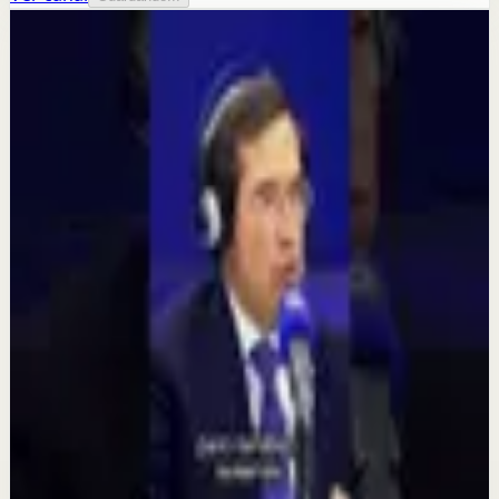
Más de este canal
Mario Alonso Puig - Oficial
Seguir explorando
Sesión profunda
Cómo recuperar la calma cuando tu mente no
para | Mario Alonso Puig
30 jul
Reset rápido
La distracción está dañando tu cerebro
20 jul
Reset rápido