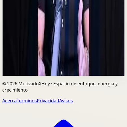
Quien tiene amigos no tiene necesidades,
crea tu network | Alex Pro en
@asiomasclaropodcast
C
César Lozano
•
7 ago
Las oportunidades más grandes no siempre llegan por
el dinero, sino por las personas correctas. Alex Pro
explica cómo construir relaciones de confi...
729
visualizaciones
Ver
→
©
2026
MotivadoXHoy ·
Espacio de enfoque, energía y
crecimiento
Acerca
Terminos
Privacidad
Avisos