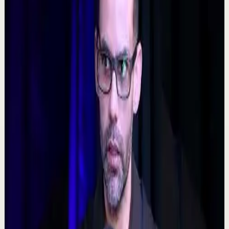
Ver
→
▶
5:09
YouTube
Video estándar
Sesión profunda
Media
𝐓𝐨𝐦𝐚 𝐥𝐚𝐬 𝐝𝐞𝐜𝐢𝐬𝐢𝐨𝐧𝐞𝐬 𝐝𝐢𝐟í𝐜𝐢𝐥𝐞𝐬 - Poderoso Discurso
Motivacional
C
Chispa Motivation Español
•
7 ago
Subscríbete para más motivación. Nuevos videos
semanales. @chispamotivationespanol Las decisiones
difíciles son las que forjan el carácter. En es...
160
visualizaciones
Ver
→
▶
0:48