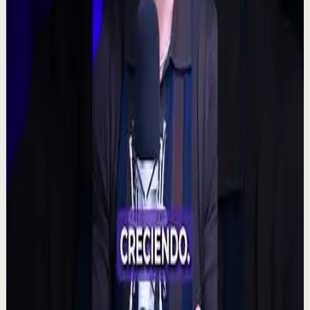
YouTube Shorts
Formato corto
Reset rápido
Alta
🧠 ¿Puede tu mente alterar la realidad?
M
Mindalia
•
7 ago
🧠 Un polémico experimento plantea una posibilidad
fascinante: que la intención colectiva pudiera influir
incluso en resultados aparentemente aleat...
315
visualizaciones
Ver
→
▶
2:14
YouTube
Charla
Sesión profunda
Media