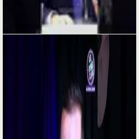
Hemos entrenado mucho la mente… y
olvidado el corazón
18 jul
Videos relacionados
▶
0:48
YouTube Shorts
Formato corto
Reset rápido
Alta
La consecuencia de una falta de desconexión.
#tevasamorir #huracandreyfus #diegodreyfus
D
DIEGO DREYFUS
•
7 ago
532
visualizaciones