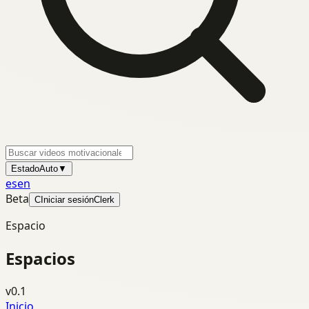
Estado
Auto
▼
es
en
Beta
C
Iniciar sesión
Clerk
Espacio
Espacios
v0.1
Inicio