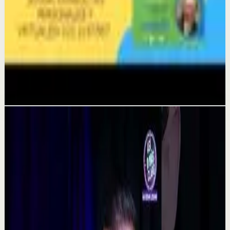
27 may
Sesión profunda
VIVE FELIZ AHORA MIENTRAS PUEDAS.
GERMAN DIAZ SOSSA, DIRECTOR DE RADIO
POSITIVA ESTEREO. 322 2187567
26 may
Videos relacionados
▶
0:48
YouTube Shorts
Formato corto
Reset rápido
Alta
La consecuencia de una falta de desconexión.
#tevasamorir #huracandreyfus #diegodreyfus