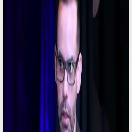
D
DIEGO DREYFUS
•
7 ago
532
visualizaciones
Ver
→
▶
5:09
YouTube
Video estándar
Sesión profunda
Media
𝐓𝐨𝐦𝐚 𝐥𝐚𝐬 𝐝𝐞𝐜𝐢𝐬𝐢𝐨𝐧𝐞𝐬 𝐝𝐢𝐟í𝐜𝐢𝐥𝐞𝐬 - Poderoso Discurso
Motivacional
C
Chispa Motivation Español
•
7 ago
Subscríbete para más motivación. Nuevos videos
semanales. @chispamotivationespanol Las decisiones
difíciles son las que forjan el carácter. En es...