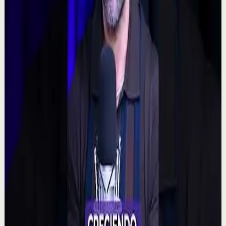
160
visualizaciones
Ver
→
▶
0:48
YouTube Shorts
Formato corto
Reset rápido
Alta
🧠 ¿Puede tu mente alterar la realidad?
M
Mindalia
•
7 ago
🧠 Un polémico experimento plantea una posibilidad
fascinante: que la intención colectiva pudiera influir
incluso en resultados aparentemente aleat...
315
visualizaciones
Ver
→
▶
2:14