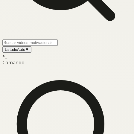
Estado
Auto
▼
>_
Comando