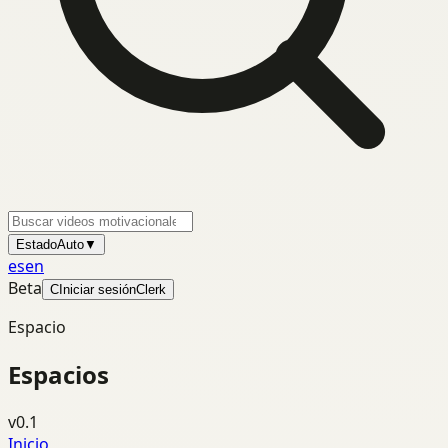
Estado
Auto
▼
es
en
Beta
C
Iniciar sesión
Clerk
Espacio
Espacios
v0.1
Inicio