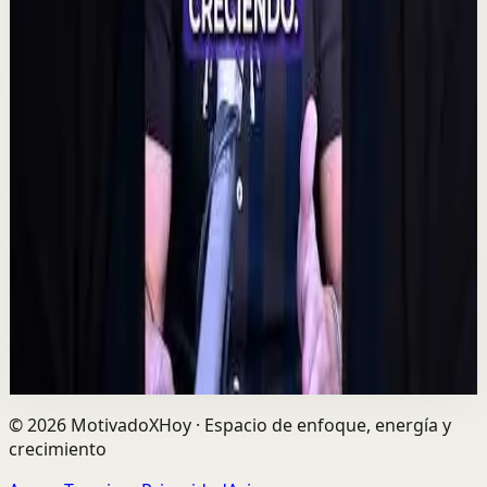
YouTube
Charla
Sesión profunda
Media
Quien tiene amigos no tiene necesidades,
crea tu network | Alex Pro en
@asiomasclaropodcast
C
César Lozano
•
7 ago
Las oportunidades más grandes no siempre llegan por
el dinero, sino por las personas correctas. Alex Pro
explica cómo construir relaciones de confi...
729
visualizaciones
Ver
→
©
2026
MotivadoXHoy ·
Espacio de enfoque, energía y
crecimiento