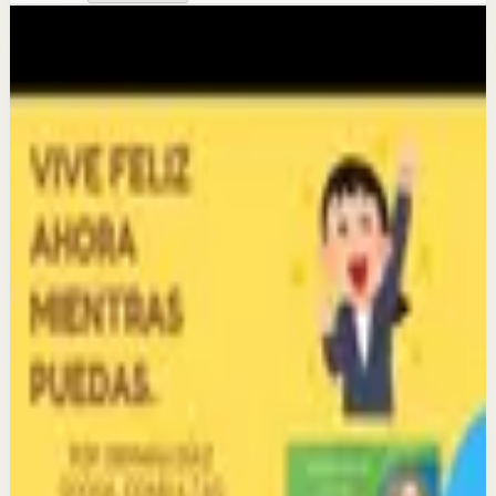
Más de este canal
German DIAZ SOSSA
Seguir explorando
Sesión profunda
SÓLO QUIEN ARRIESGA SABE LO QUE ES
TRIUNFAR. -BAJE LA APP DE MI EMISORA
POSITIVA ESTEREO-3222187567
29 may
Sesión profunda
QUE NADA ALTERE LA PAZ DE SUS
PENSAMIENTOS. SOLICITE CONSULTA VIRTUAL
CON GERMÁN DÍAZ. 322 2187567