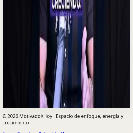
YouTube
Charla
Sesión profunda
Media
Quien tiene amigos no tiene necesidades,
crea tu network | Alex Pro en
@asiomasclaropodcast
C
César Lozano
•
7 ago
Las oportunidades más grandes no siempre llegan por
el dinero, sino por las personas correctas. Alex Pro
explica cómo construir relaciones de confi...
729
visualizaciones
Ver
→
©
2026
MotivadoXHoy ·
Espacio de enfoque, energía y
crecimiento