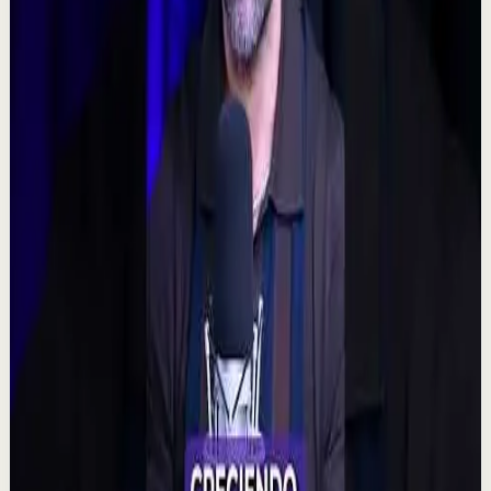
160
visualizaciones
Ver
→
▶
0:48
YouTube Shorts
Formato corto
Reset rápido
Alta
🧠 ¿Puede tu mente alterar la realidad?
M
Mindalia
•
7 ago
🧠 Un polémico experimento plantea una posibilidad
fascinante: que la intención colectiva pudiera influir
incluso en resultados aparentemente aleat...
315
visualizaciones
Ver
→
▶
2:14