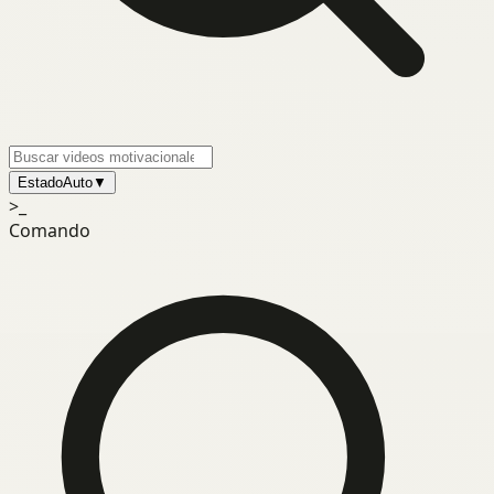
Estado
Auto
▼
>_
Comando