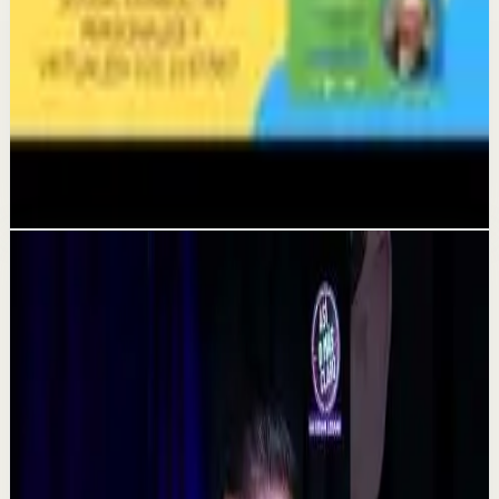
27 may
Sesión profunda
VIVE FELIZ AHORA MIENTRAS PUEDAS.
GERMAN DIAZ SOSSA, DIRECTOR DE RADIO
POSITIVA ESTEREO. 322 2187567
26 may
Videos relacionados
▶
0:48
YouTube Shorts
Formato corto
Reset rápido
Alta
La consecuencia de una falta de desconexión.
#tevasamorir #huracandreyfus #diegodreyfus