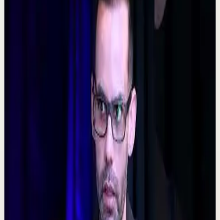
D
DIEGO DREYFUS
•
7 ago
532
visualizaciones
Ver
→
▶
5:09
YouTube
Video estándar
Sesión profunda
Media
𝐓𝐨𝐦𝐚 𝐥𝐚𝐬 𝐝𝐞𝐜𝐢𝐬𝐢𝐨𝐧𝐞𝐬 𝐝𝐢𝐟í𝐜𝐢𝐥𝐞𝐬 - Poderoso Discurso
Motivacional
C
Chispa Motivation Español
•
7 ago
Subscríbete para más motivación. Nuevos videos
semanales. @chispamotivationespanol Las decisiones
difíciles son las que forjan el carácter. En es...