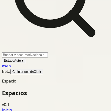
Estado
Auto
▼
es
en
Beta
C
Iniciar sesión
Clerk
Espacio
Espacios
v0.1
Inicio