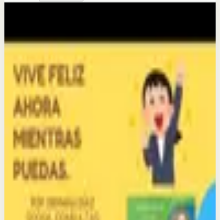
Más de este canal
German DIAZ SOSSA
Seguir explorando
Sesión profunda
SÓLO QUIEN ARRIESGA SABE LO QUE ES
TRIUNFAR. -BAJE LA APP DE MI EMISORA
POSITIVA ESTEREO-3222187567
29 may
Sesión profunda
QUE NADA ALTERE LA PAZ DE SUS
PENSAMIENTOS. SOLICITE CONSULTA VIRTUAL
CON GERMÁN DÍAZ. 322 2187567