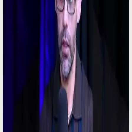
𝐓𝐨𝐦𝐚 𝐥𝐚𝐬 𝐝𝐞𝐜𝐢𝐬𝐢𝐨𝐧𝐞𝐬 𝐝𝐢𝐟í𝐜𝐢𝐥𝐞𝐬 - Poderoso Discurso
Motivacional
C
Chispa Motivation Español
•
7 ago
Subscríbete para más motivación. Nuevos videos
semanales. @chispamotivationespanol Las decisiones
difíciles son las que forjan el carácter. En es...
160
visualizaciones
Ver
→
▶
0:48
YouTube Shorts
Formato corto
Reset rápido
Alta
🧠 ¿Puede tu mente alterar la realidad?
M
Mindalia
•
7 ago