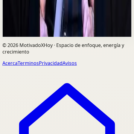
el dinero, sino por las personas correctas. Alex Pro
explica cómo construir relaciones de confi...
729
visualizaciones
Ver
→
©
2026
MotivadoXHoy ·
Espacio de enfoque, energía y
crecimiento
Acerca
Terminos
Privacidad
Avisos