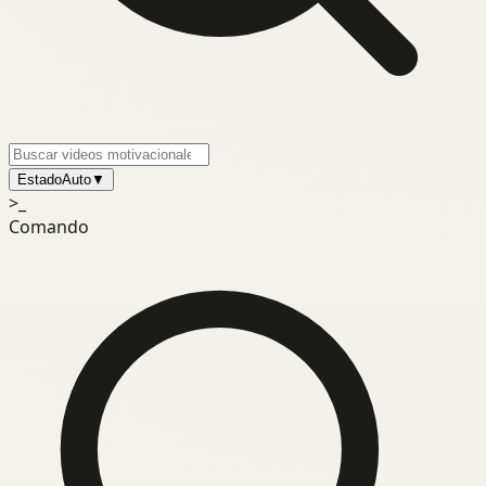
Estado
Auto
▼
>_
Comando