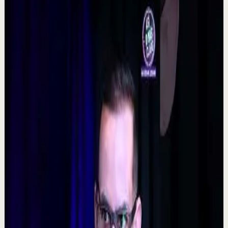
Videos relacionados
▶
0:48
YouTube Shorts
Formato corto
Reset rápido
Alta
La consecuencia de una falta de desconexión.
#tevasamorir #huracandreyfus #diegodreyfus
D
DIEGO DREYFUS
•
7 ago
532
visualizaciones
Ver
→
▶
5:09
YouTube
Video estándar
Sesión profunda
Media