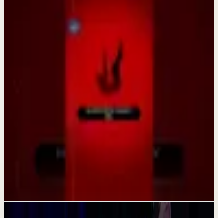
Seguir explorando
Recuperación
Cómo gestionamos nuestra energía
31 jul
Recuperación
El secreto del éxito de Tony Robbins
23 jul
Recuperación
¿Tienes el síndrome del elefante bebé?
9 jul