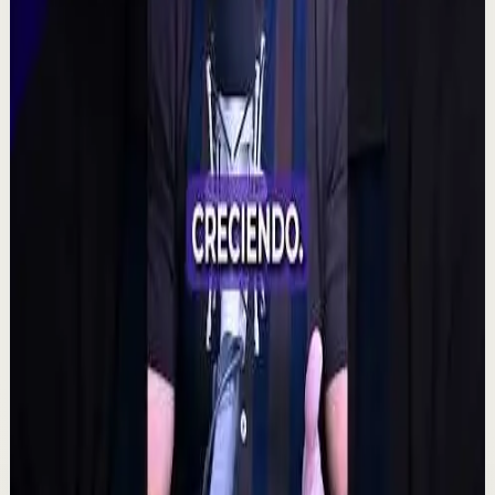
🧠 Un polémico experimento plantea una posibilidad
fascinante: que la intención colectiva pudiera influir
incluso en resultados aparentemente aleat...
315
visualizaciones
Ver
→
▶
2:14
YouTube
Charla
Sesión profunda
Media
Quien tiene amigos no tiene necesidades,
crea tu network | Alex Pro en
@asiomasclaropodcast
C
César Lozano
•
7 ago
Las oportunidades más grandes no siempre llegan por