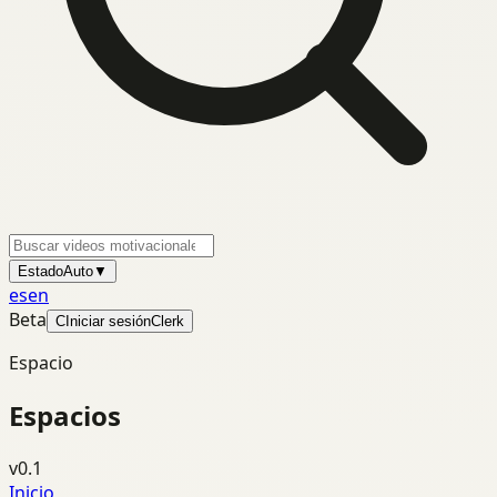
Estado
Auto
▼
es
en
Beta
C
Iniciar sesión
Clerk
Espacio
Espacios
v0.1
Inicio